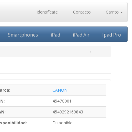
Identifícate
Contacto
Carrito
Smartphones
iPad
iPad Air
Ipad Pro
arca:
CANON
/N:
4547C001
AN:
4549292169843
sponibilidad:
Disponible