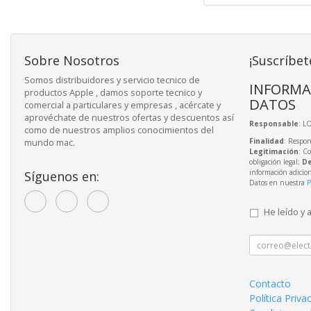
Sobre Nosotros
¡Suscríbet
Somos distribuidores y servicio tecnico de
INFORMA
productos Apple , damos soporte tecnico y
DATOS
comercial a particulares y empresas , acércate y
aprovéchate de nuestros ofertas y descuentos así
Responsable
: L
como de nuestros amplios conocimientos del
Finalidad
: Respon
mundo mac.
Legitimación
: C
obligación legal;
De
información adicio
Síguenos en:
Datos en nuestra
P
He leído y 
Contacto
Política Priva