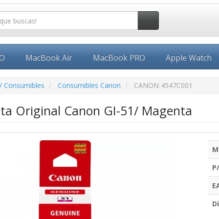
EO
MacBook Air
MacBook PRO
Apple Watch
/ Consumibles
Consumibles Canon
CANON 4547C001
nta Original Canon GI-51/ Magenta
M
P
E
Di