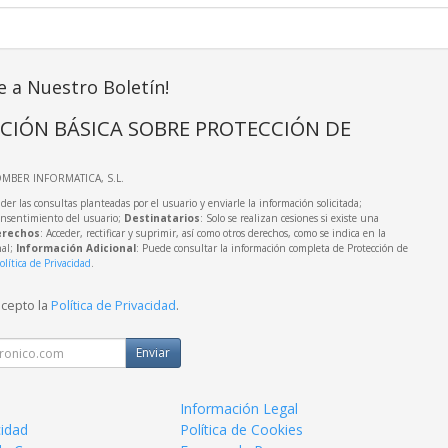
e a Nuestro Boletín!
CIÓN BÁSICA SOBRE PROTECCIÓN DE
OMBER INFORMATICA, S.L.
der las consultas planteadas por el usuario y enviarle la información solicitada;
onsentimiento del usuario;
Destinatarios
: Solo se realizan cesiones si existe una
rechos
: Acceder, rectificar y suprimir, así como otros derechos, como se indica en la
nal;
Información Adicional
: Puede consultar la información completa de Protección de
olítica de Privacidad
.
acepto la
Política de Privacidad
.
Enviar
Información Legal
cidad
Política de Cookies