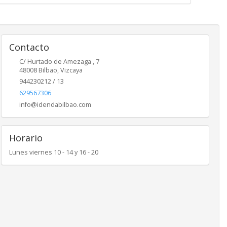
Contacto
C/ Hurtado de Amezaga , 7
48008
Bilbao
,
Vizcaya
944230212 / 13
629567306
info@idendabilbao.com
Horario
Lunes viernes 10 - 14 y 16 - 20