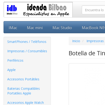
IMac
Mac mini
Mac Studio
MacBook N
Inicio
Impresoras 
SmartPhones / Teléfonos
Impresoras / Consumibles
Botella de Ti
Periféricos
Apple
Accesorios Portátiles
Baterias Compatibles
Portatiles Apple
Accesorios Apple Watch