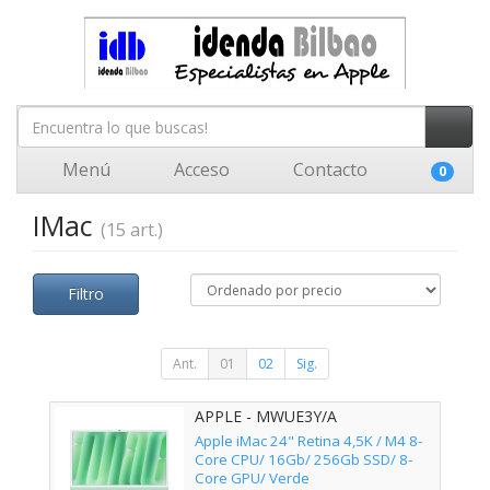
Menú
Acceso
Contacto
0
IMac
(15 art.)
Filtro
Ant.
01
02
Sig.
APPLE - MWUE3Y/A
Apple iMac 24" Retina 4,5K / M4 8-
Core CPU/ 16Gb/ 256Gb SSD/ 8-
Core GPU/ Verde