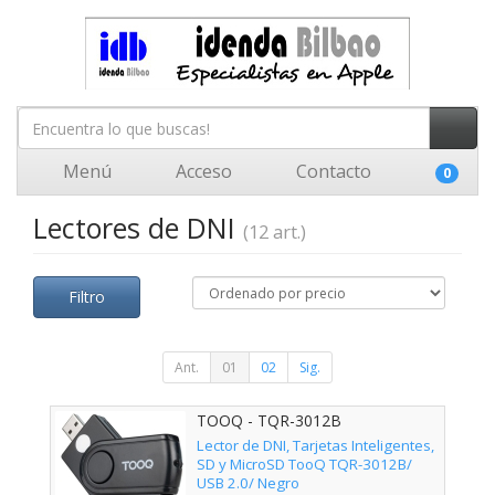
Menú
Acceso
Contacto
0
Lectores de DNI
(12 art.)
Filtro
Ant.
01
02
Sig.
TOOQ - TQR-3012B
Lector de DNI, Tarjetas Inteligentes,
SD y MicroSD TooQ TQR-3012B/
USB 2.0/ Negro