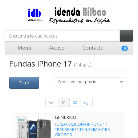
Menú
Acceso
Contacto
0
Fundas iPhone 17
(14 art.)
Filtro
Ant.
01
02
Sig.
GENERICO -
FUNDA SILICONA IPHONE 17
TRANSPARENTE 3.3MM EXTRA
GROSOR