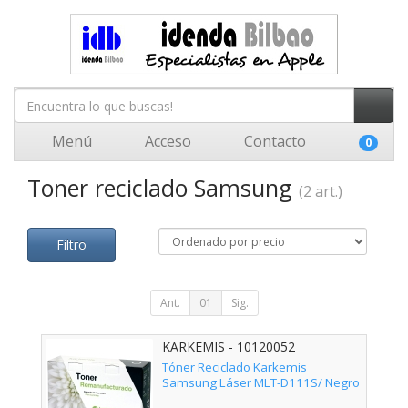
Menú
Acceso
Contacto
0
Toner reciclado Samsung
(2 art.)
Filtro
Ant.
01
Sig.
KARKEMIS - 10120052
Tóner Reciclado Karkemis
Samsung Láser MLT-D111S/ Negro