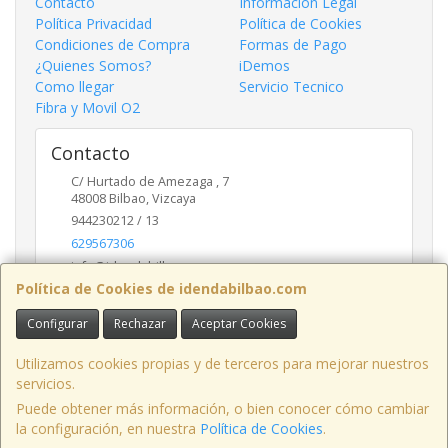
Contacto
Información Legal
Política Privacidad
Política de Cookies
Condiciones de Compra
Formas de Pago
¿Quienes Somos?
iDemos
Como llegar
Servicio Tecnico
Fibra y Movil O2
Contacto
C/ Hurtado de Amezaga , 7
48008
Bilbao
,
Vizcaya
944230212 / 13
629567306
info@idendabilbao.com
Política de Cookies de idendabilbao.com
Configurar
Rechazar
Aceptar Cookies
Horario
Lunes viernes 10 - 14 y 16 - 20
Utilizamos cookies propias y de terceros para mejorar nuestros
servicios.
Puede obtener más información, o bien conocer cómo cambiar
la configuración, en nuestra
Política de Cookies
.
, , , , España. - C.I.F.: B95652079 - Tfno: