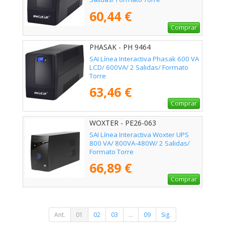
60,44 €
Comprar
PHASAK - PH 9464
SAI Línea Interactiva Phasak 600 VA
LCD/ 600VA/ 2 Salidas/ Formato
Torre
63,46 €
Comprar
WOXTER - PE26-063
SAI Línea Interactiva Woxter UPS
800 VA/ 800VA-480W/ 2 Salidas/
Formato Torre
66,89 €
Comprar
Ant.
01
02
03
...
09
Sig.