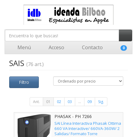
Menú
Acceso
Contacto
0
SAIS
(76 art.)
Filtro
Ant.
01
02
03
...
09
Sig.
PHASAK - PH 7266
SAI Línea Interactiva Phasak Ottima
660 VA Interactive/ 660VA-360W/ 2
Salidas/ Formato Torre