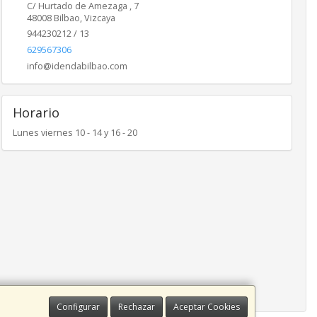
C/ Hurtado de Amezaga , 7
48008
Bilbao
,
Vizcaya
944230212 / 13
629567306
info@idendabilbao.com
Horario
Lunes viernes 10 - 14 y 16 - 20
Configurar
Rechazar
Aceptar Cookies