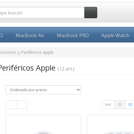
EO
MacBook Air
MacBook PRO
Apple Watch
cesorios y Periféricos Apple
Periféricos Apple
(12 art.)
Ant.
01
02