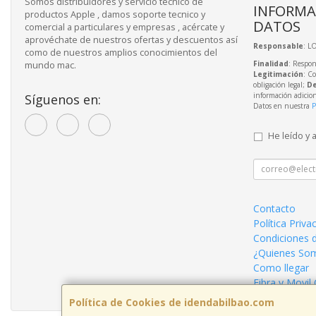
Somos distribuidores y servicio tecnico de
INFORMA
productos Apple , damos soporte tecnico y
DATOS
comercial a particulares y empresas , acércate y
aprovéchate de nuestros ofertas y descuentos así
Responsable
: L
como de nuestros amplios conocimientos del
Finalidad
: Respon
mundo mac.
Legitimación
: C
obligación legal;
De
información adicio
Síguenos en:
Datos en nuestra
P
He leído y 
Contacto
Política Priva
Condiciones 
¿Quienes So
Como llegar
Fibra y Movil
Política de Cookies de idendabilbao.com