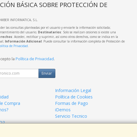
CIÓN BÁSICA SOBRE PROTECCIÓN DE
OMBER INFORMATICA, S.L.
der las consultas planteadas por el usuario y enviarle la información solicitada;
onsentimiento del usuario;
Destinatarios
: Solo se realizan cesiones si existe una
rechos
: Acceder, rectificar y suprimir, así como otros derechos, como se indica en la
nal;
Información Adicional
: Puede consultar la información completa de Protección de
olítica de Privacidad
.
acepto la
Política de Privacidad
.
Enviar
Información Legal
cidad
Política de Cookies
de Compra
Formas de Pago
mos?
iDemos
Servicio Tecnico
 O2