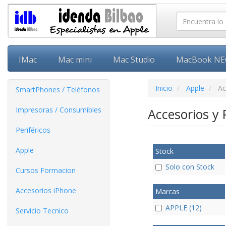
IMac
Mac mini
Mac Studio
MacBook N
Inicio
Apple
Ac
SmartPhones / Teléfonos
Impresoras / Consumibles
Accesorios y 
Periféricos
Apple
Stock
Solo con Stock
Cursos Formacion
Accesorios iPhone
Marcas
APPLE (12)
Servicio Tecnico