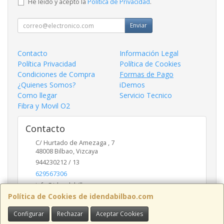
He leído y acepto la
Política de Privacidad
.
Enviar
Contacto
Información Legal
Política Privacidad
Política de Cookies
Condiciones de Compra
Formas de Pago
¿Quienes Somos?
iDemos
Como llegar
Servicio Tecnico
Fibra y Movil O2
Contacto
C/ Hurtado de Amezaga , 7
48008
Bilbao
,
Vizcaya
944230212 / 13
629567306
info@idendabilbao.com
Política de Cookies de idendabilbao.com
Configurar
Rechazar
Aceptar Cookies
Horario