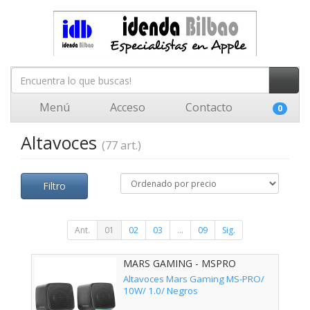
Menú
Acceso
Contacto
0
Altavoces
(77 art.)
Filtro
Ant.
01
02
03
...
09
Sig.
MARS GAMING - MSPRO
Altavoces Mars Gaming MS-PRO/
10W/ 1.0/ Negros