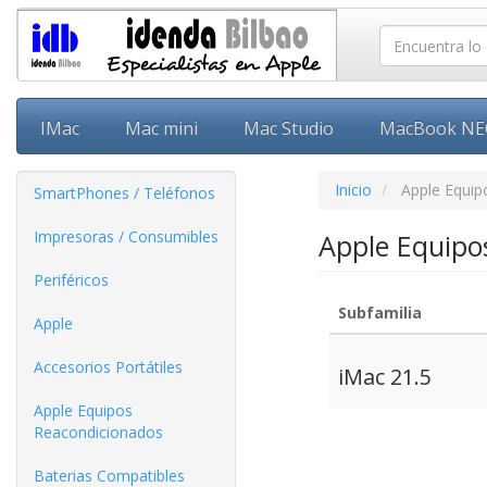
IMac
Mac mini
Mac Studio
MacBook N
Inicio
Apple Equip
SmartPhones / Teléfonos
Impresoras / Consumibles
Apple Equipo
Periféricos
Subfamilia
Apple
Accesorios Portátiles
iMac 21.5
Apple Equipos
Reacondicionados
Baterias Compatibles