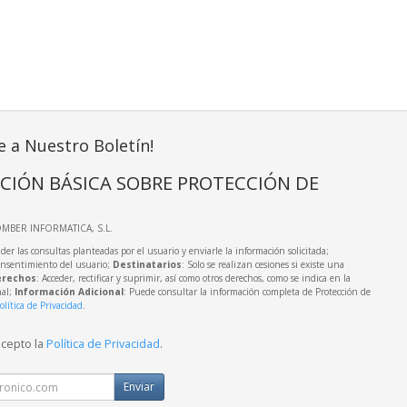
e a Nuestro Boletín!
CIÓN BÁSICA SOBRE PROTECCIÓN DE
OMBER INFORMATICA, S.L.
der las consultas planteadas por el usuario y enviarle la información solicitada;
onsentimiento del usuario;
Destinatarios
: Solo se realizan cesiones si existe una
rechos
: Acceder, rectificar y suprimir, así como otros derechos, como se indica en la
nal;
Información Adicional
: Puede consultar la información completa de Protección de
olítica de Privacidad
.
acepto la
Política de Privacidad
.
Enviar