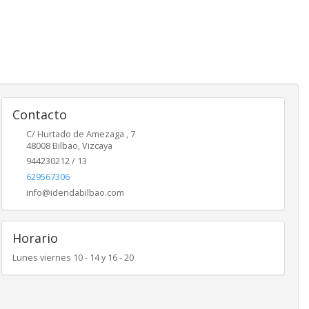
Contacto
C/ Hurtado de Amezaga , 7
48008
Bilbao
,
Vizcaya
944230212 / 13
629567306
info@idendabilbao.com
Horario
Lunes viernes 10 - 14 y 16 - 20