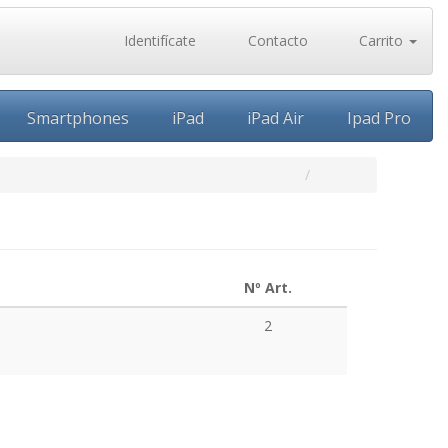
Identifícate
Contacto
Carrito
Smartphones
iPad
iPad Air
Ipad Pro
Nº Art.
2