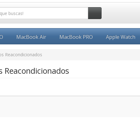
EO
MacBook Air
MacBook PRO
Apple Watch
os Reacondicionados
s Reacondicionados