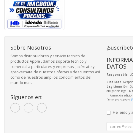
Sobre Nosotros
¡Suscríbet
Somos distribuidores y servicio tecnico de
INFORMA
productos Apple , damos soporte tecnico y
DATOS
comercial a particulares y empresas , acércate y
aprovéchate de nuestros ofertas y descuentos así
Responsable
: L
como de nuestros amplios conocimientos del
Finalidad
: Respon
mundo mac.
Legitimación
: C
obligación legal;
De
información adicio
Síguenos en:
Datos en nuestra
P
He leído y 