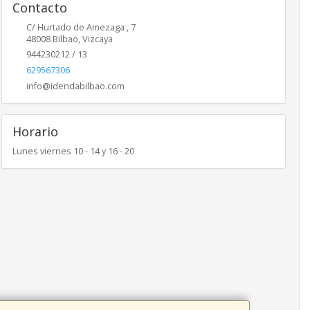
Contacto
C/ Hurtado de Amezaga , 7
48008
Bilbao
,
Vizcaya
944230212 / 13
629567306
info@idendabilbao.com
Horario
Lunes viernes 10 - 14 y 16 - 20