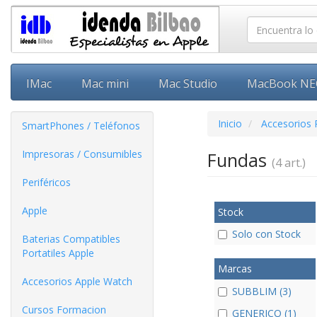
IMac
Mac mini
Mac Studio
MacBook N
Inicio
Accesorios P
SmartPhones / Teléfonos
Impresoras / Consumibles
Fundas
(4 art.)
Periféricos
Apple
Stock
Solo con Stock
Baterias Compatibles
Portatiles Apple
Marcas
Accesorios Apple Watch
SUBBLIM (3)
Cursos Formacion
GENERICO (1)