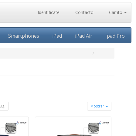
Identifícate
Contacto
Carrito
Smartphones
iPad
iPad Air
Ipad Pro
Sig.
Mostrar