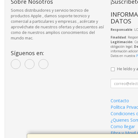
Sobre Nosotros
¡Suscríbet
Somos distribuidores y servicio tecnico de
INFORMA
productos Apple , damos soporte tecnico y
DATOS
comercial a particulares y empresas , acércate y
aprovéchate de nuestros ofertas y descuentos así
Responsable
: L
como de nuestros amplios conocimientos del
Finalidad
: Respon
mundo mac.
Legitimación
: C
obligación legal;
De
información adicio
Síguenos en:
Datos en nuestra
P
He leído y 
Contacto
Política Priva
Condiciones 
¿Quienes So
Como llegar
Fibra y Movil