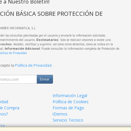
e a Nuestro Boletín!
CIÓN BÁSICA SOBRE PROTECCIÓN DE
OMBER INFORMATICA, S.L.
der las consultas planteadas por el usuario y enviarle la información solicitada;
onsentimiento del usuario;
Destinatarios
: Solo se realizan cesiones si existe una
rechos
: Acceder, rectificar y suprimir, así como otros derechos, como se indica en la
nal;
Información Adicional
: Puede consultar la información completa de Protección de
olítica de Privacidad
.
acepto la
Política de Privacidad
.
Enviar
Información Legal
cidad
Política de Cookies
de Compra
Formas de Pago
mos?
iDemos
Servicio Tecnico
 O2