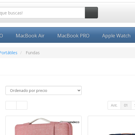
EO
MacBook Air
MacBook PRO
Apple Watch
ortátiles
Fundas
Ant.
01