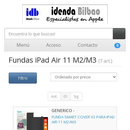
Menú
Acceso
Contacto
0
Fundas iPad Air 11 M2/M3
(7 art.)
Filtro
Ant.
01
Sig.
GENERICO -
FUNDA SMART COVER V2 PARA IPAD
AIR 11 M2/M3