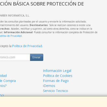
CIÓN BÁSICA SOBRE PROTECCIÓN DE
OMBER INFORMATICA, S.L.
der las consultas planteadas por el usuario y enviarle la información solicitada;
onsentimiento del usuario;
Destinatarios
: Solo se realizan cesiones si existe una
rechos
: Acceder, rectificar y suprimir, así como otros derechos, como se indica en la
nal;
Información Adicional
: Puede consultar la información completa de Protección de
olítica de Privacidad
.
acepto la
Política de Privacidad
.
Enviar
Información Legal
cidad
Política de Cookies
de Compra
Formas de Pago
mos?
iDemos
Servicio Tecnico
 O2