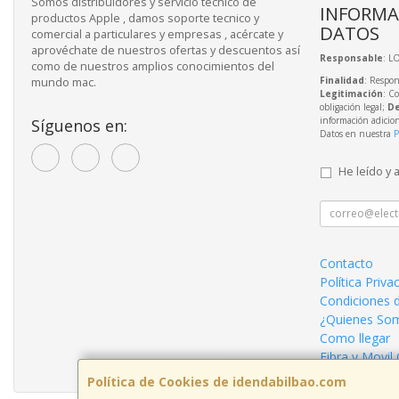
Somos distribuidores y servicio tecnico de
INFORMA
productos Apple , damos soporte tecnico y
DATOS
comercial a particulares y empresas , acércate y
aprovéchate de nuestros ofertas y descuentos así
Responsable
: L
como de nuestros amplios conocimientos del
Finalidad
: Respon
mundo mac.
Legitimación
: C
obligación legal;
De
información adicio
Síguenos en:
Datos en nuestra
P
He leído y 
Contacto
Política Priva
Condiciones 
¿Quienes So
Como llegar
Fibra y Movil
Política de Cookies de idendabilbao.com