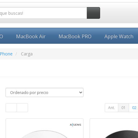
EO
MacBook Air
MacBook PRO
Apple Watch
iPhone
Carga
Ant.
01
02