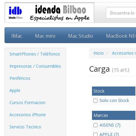
IMac
Mac mini
Mac Studio
MacBook N
Inicio
Accesorios 
SmartPhones / Teléfonos
Impresoras / Consumibles
Carga
(15 art.)
Periféricos
Apple
Stock
Solo con Stock
Cursos Formacion
Accesorios iPhone
Marcas
AISENS (7)
Servicio Tecnico
APPLE (7)