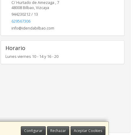
C/ Hurtado de Amezaga , 7
48008
Bilbao
,
Vizcaya
944230212 / 13
629567306
info@idendabilbao.com
Horario
Lunes viernes 10 - 14 y 16 - 20
Configurar
Rechazar
Aceptar Cookies