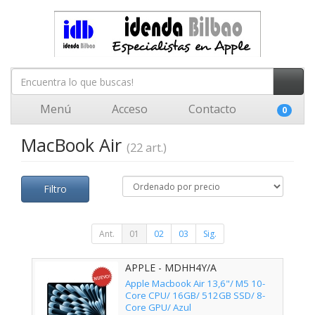
Menú
Acceso
Contacto
0
MacBook Air
(22 art.)
Filtro
Ant.
01
02
03
Sig.
APPLE - MDHH4Y/A
Apple Macbook Air 13,6"/ M5 10-
Core CPU/ 16GB/ 512GB SSD/ 8-
Core GPU/ Azul