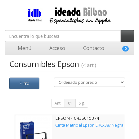
Menú
Acceso
Contacto
0
Consumibles Epson
(4 art.)
Filtro
Ant.
01
Sig.
EPSON - C43S015374
Cinta Matricial Epson ERC-38/ Negra