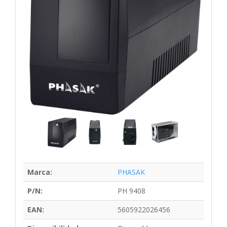
Marca:
PHASAK
P/N:
PH 9408
EAN:
5605922026456