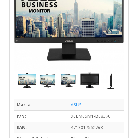
Marca:
ASUS
P/N:
90LM05M1-B08370
EAN:
4718017562768