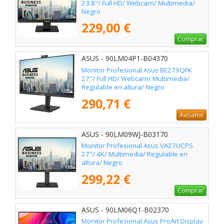
23.8"/ Full HD/ Webcam/ Multimedia/
Negro
229,00 €
Comprar
ASUS - 90LM04P1-B04370
Monitor Profesional Asus BE279QFK
27"/ Full HD/ Webcam/ Multimedia/
Regulable en altura/ Negro
290,71 €
Avísame
ASUS - 90LM09WJ-B03170
Monitor Profesional Asus VA27UCPS
27"/ 4K/ Multimedia/ Regulable en
altura/ Negro
299,22 €
Comprar
ASUS - 90LM06Q1-B02370
Monitor Profesional Asus ProArt Display