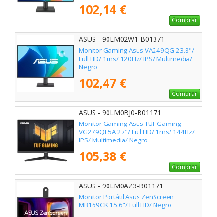
102,14 €
Comprar
ASUS - 90LM02W1-B01371
Monitor Gaming Asus VA249QG 23.8"/
Full HD/ 1ms/ 120Hz/ IPS/ Multimedia/
Negro
102,47 €
Comprar
ASUS - 90LM0BJ0-B01171
Monitor Gaming Asus TUF Gaming
VG279QE5A 27"/ Full HD/ 1ms/ 144Hz/
IPS/ Multimedia/ Negro
105,38 €
Comprar
ASUS - 90LM0AZ3-B01171
Monitor Portátil Asus ZenScreen
MB169CK 15.6"/ Full HD/ Negro