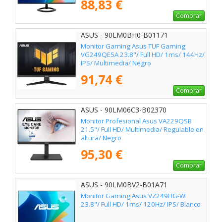
88,83 €
Comprar
ASUS - 90LM0BH0-B01171
Monitor Gaming Asus TUF Gaming
VG249QE5A 23.8"/ Full HD/ 1ms/ 144Hz/
IPS/ Multimedia/ Negro
91,74 €
Comprar
ASUS - 90LM06C3-B02370
Monitor Profesional Asus VA229QSB
21.5"/ Full HD/ Multimedia/ Regulable en
altura/ Negro
95,30 €
Comprar
ASUS - 90LM0BV2-B01A71
Monitor Gaming Asus VZ249HG-W
23.8"/ Full HD/ 1ms/ 120Hz/ IPS/ Blanco