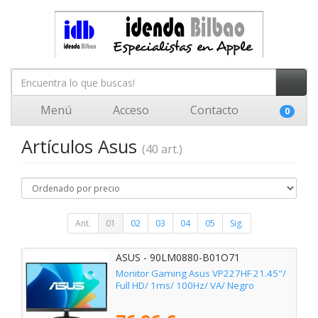
Menú
Acceso
Contacto
0
Artículos Asus
(40 art.)
Ant.
01
02
03
04
05
Sig.
ASUS - 90LM0880-B01O71
Monitor Gaming Asus VP227HF 21.45"/
Full HD/ 1ms/ 100Hz/ VA/ Negro