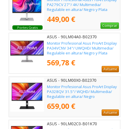
PA279CV 27"/ 4K/ Multimedia/
Regulable en altura/ Negro y Plata
449,00 €
Comprar
Portes Gratis
ASUS - 90LM04A0-B02370
Monitor Profesional Asus ProArt Display
PA34VCNV 34"/ UWQHD/ Multimedia/
Regulable en altura/ Negro y Plata
569,78 €
Avísame
ASUS - 90LM00X0-B02370
Monitor Profesional Asus ProArt Display
PA328QV 31.5"/ WQHD/ Multimedia/
Regulable en altura/ Negro
659,00 €
Avísame
ASUS - 90LM02C0-B01K70