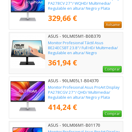
PA278CV 27"/ WQHD/ Multimedia/
Regulable en altura/ Negro y Plata
329,66 €
Avísame
ASUS - 90LM05M1-B0B370
Monitor Profesional Táctil Asus
BE24ECSBT 23.8"/ Full HD/ Multimedia/
Regulable en altura/ Negro
361,94 €
Comprar
ASUS - 90LM05L1-B04370
Monitor Profesional Asus ProArt Display
PA278CGV 27"/ QHD/ Multimedia/
Regulable en altura/ Negro y Plata
414,24 €
Comprar
ASUS - 90LM06M1-B01170
Monitor Profesional Asus ProArt Display