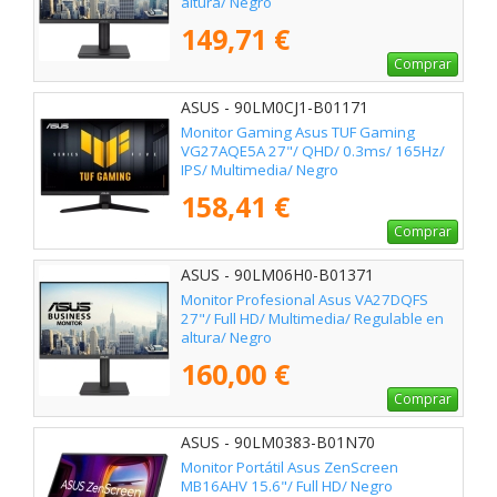
altura/ Negro
149,71 €
Comprar
ASUS - 90LM0CJ1-B01171
Monitor Gaming Asus TUF Gaming
VG27AQE5A 27"/ QHD/ 0.3ms/ 165Hz/
IPS/ Multimedia/ Negro
158,41 €
Comprar
ASUS - 90LM06H0-B01371
Monitor Profesional Asus VA27DQFS
27"/ Full HD/ Multimedia/ Regulable en
altura/ Negro
160,00 €
Comprar
ASUS - 90LM0383-B01N70
Monitor Portátil Asus ZenScreen
MB16AHV 15.6"/ Full HD/ Negro