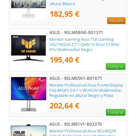
altura/ Blanco
182,95 €
Avísame
ASUS - 90LM0BN0-B01371
Monitor Gaming Asus TUF Gaming
VG27AQ5A 27"/ QHD/ 0.3ms/ 210Hz/
IPS/ Multimedia/ Negro
195,40 €
Comprar
ASUS - 90LM05K1-B01K71
Monitor Profesional Asus ProArt Display
PA248QFV 24.1"/ WUXGA/ Multimedia/
Regulable en altura/ Negro y Plata
202,64 €
Comprar
ASUS - 90LM01V1-B03370
Monitor Profesional Asus BE249QFK