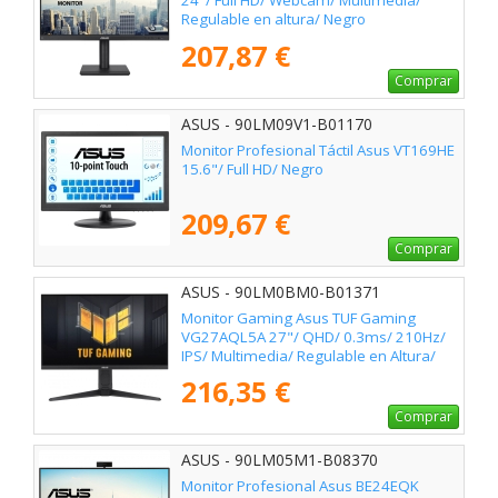
24"/ Full HD/ Webcam/ Multimedia/
Regulable en altura/ Negro
207,87 €
Comprar
ASUS - 90LM09V1-B01170
Monitor Profesional Táctil Asus VT169HE
15.6"/ Full HD/ Negro
209,67 €
Comprar
ASUS - 90LM0BM0-B01371
Monitor Gaming Asus TUF Gaming
VG27AQL5A 27"/ QHD/ 0.3ms/ 210Hz/
IPS/ Multimedia/ Regulable en Altura/
Negro
216,35 €
Comprar
ASUS - 90LM05M1-B08370
Monitor Profesional Asus BE24EQK