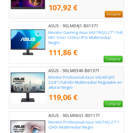
107,92 €
Avísame
ASUS - 90LM04J1-B01371
Monitor Gaming Asus VA279QG 27"/ Full
HD/ 1ms/ 120Hz/ IPS/ Multimedia/
Negro
111,86 €
Comprar
ASUS - 90LM0540-B01371
Monitor Profesional Asus VA24DQFS
23.8"/ Full HD/ Multimedia/ Regulable en
altura/ Negro
119,06 €
Comprar
ASUS - 90LM06G1-B01171
Monitor Profesional Asus VA27AQ 27"/
QHD/ Multimedia/ Negro