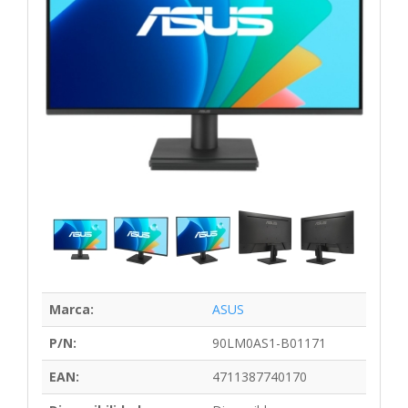
Marca:
ASUS
P/N:
90LM0AS1-B01171
EAN:
4711387740170