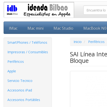
IMac
Mac mini
Mac Studio
MacBook N
Inicio
Periféricos
SmartPhones / Teléfonos
Impresoras / Consumibles
SAI Línea In
Bloque
Periféricos
Apple
Servicio Tecnico
Accesorios iPad
Accesorios Portátiles