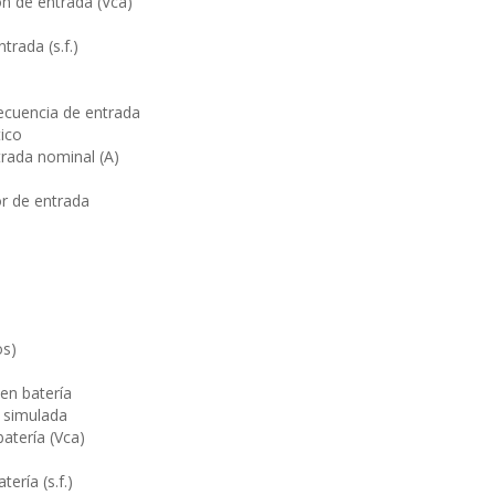
n de entrada (Vca)
trada (s.f.)
ecuencia de entrada
ico
trada nominal (A)
r de entrada
os)
en batería
 simulada
atería (Vca)
ería (s.f.)