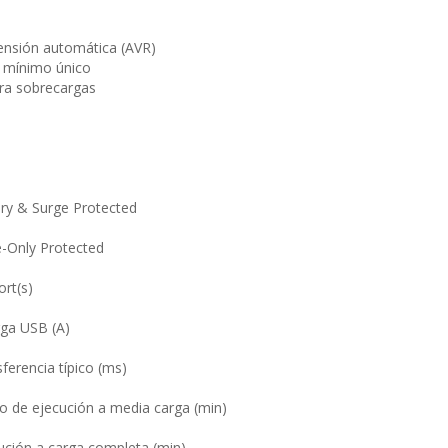
ensión automática (AVR)
 mínimo único
ra sobrecargas
tery & Surge Protected
e-Only Protected
rt(s)
rga USB (A)
ferencia típico (ms)
 de ejecución a media carga (min)
ción a carga completa (min)