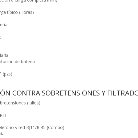
ga típico (Horas)
ería
e
lada
itución de batería
 (pzs)
ÓN CONTRA SOBRETENSIONES Y FILTRAD
bretensiones (Julios)
 RFI
eléfono y red RJ11/RJ45 (Combo)
ida