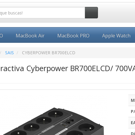
EO
MacBook Air
MacBook PRO
Apple Watch
SAIS
CYBERPOWER BR700ELCD
teractiva Cyberpower BR700ELCD/ 700V
M
P
E
Di