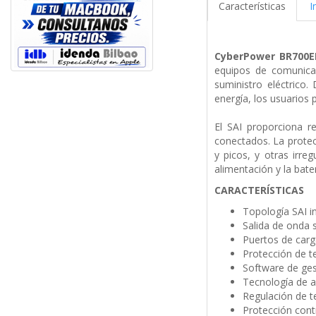
Características
I
CyberPower
BR700
equipos de comunicac
suministro eléctrico
energía, los usuarios 
El SAI proporciona r
conectados. La protec
y picos, y otras irre
alimentación y la bat
CARACTERÍSTICAS
Topología SAI in
Salida de onda 
Puertos de car
Protección de t
Software de ge
Tecnología de a
Regulación de t
Protección cont