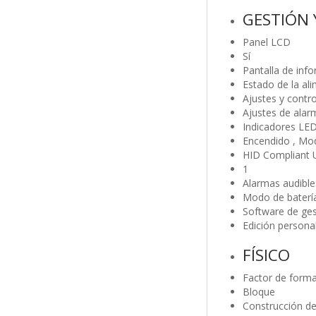
GESTIÓN
Panel LCD
Sí
Pantalla de inf
Estado de la ali
Ajustes y contr
Ajustes de alar
Indicadores LE
Encendido , Mod
HID Compliant 
1
Alarmas audible
Modo de batería 
Software de ges
Edición person
FÍSICO
Factor de form
Bloque
Construcción de