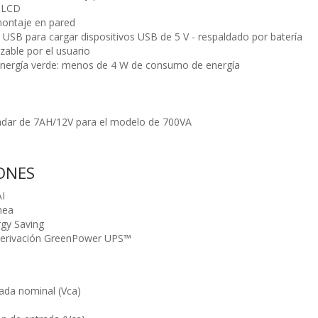
o LCD
montaje en pared
 USB para cargar dispositivos USB de 5 V - respaldado por batería
zable por el usuario
energía verde: menos de 4 W de consumo de energía
ndar de 7AH/12V para el modelo de 700VA
IONES
I
ínea
gy Saving
derivación GreenPower UPS™
ada nominal (Vca)