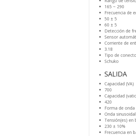
Rango de tensió
165 ~ 290
Frecuencia de en
50 ± 5
60 ± 5
Detección de fr
Sensor automát
Corriente de en
3.18
Tipo de conecto
Schuko
SALIDA
Capacidad (VA)
700
Capacidad (vati
420
Forma de onda 
Onda sinusoidal
Tensión(es) en b
230 ± 10%
Frecuencia en bat