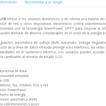
nformación
Recomendar a un amigo
ELCD
ofrece a los usuarios domésticos y de oficina una batería de r
ión de red y otros dispositivos electrónicos contra sobretensione
. Diseñada con la tecnología GreenPower UPS™ para mejorar la ef
pueden disfrutar de ahorros considerables en el coste de la energía 
egulación automática de voltaje (AVR, Automatic Voltage Regulati
ción de la línea de datos ofrecida protege a los teléfonos, las red
gularidades en el suministro eléctrico. Los usuarios pueden acceder
ería cambiando al monitor de estado LCD.
teractiva de línea
sinusoidal simulada
ga USB
eléfono, fax, módem, DSL y red
stión PowerPanel
horro de energía
ensión automática (AVR)
ra sobretensiones y picos