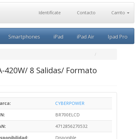
Identifícate
Contacto
Carrito
Smartphones
iPad
iPad Air
Ipad Pro
A-420W/ 8 Salidas/ Formato
arca:
CYBERPOWER
/N:
BR700ELCD
AN:
4712856270532
sponibilidad:
Disponible