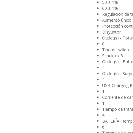
50 ± 1%
60 ± 1%
Regulación de t
Aumento único,
Protección cont
Disyuntor
Outlet(s) - Total
8
Tipo de salida
Schuko x 8
Outlet(s) - Bat
4
Outlet(s) - Surg
4
USB Charging Po
1
Corriente de ca
1
Tiempo de trans
4
BATERÍA Tiempo
6
Tiempo de ejecu