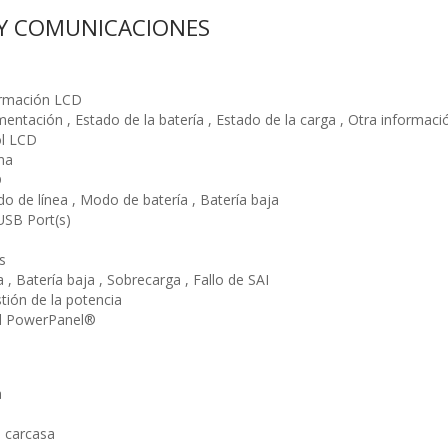
 Y COMUNICACIONES
ormación LCD
mentación , Estado de la batería , Estado de la carga , Otra informaci
ol LCD
ma
D
o de línea , Modo de batería , Batería baja
USB Port(s)
s
, Batería baja , Sobrecarga , Fallo de SAI
tión de la potencia
al PowerPanel®
a
 carcasa