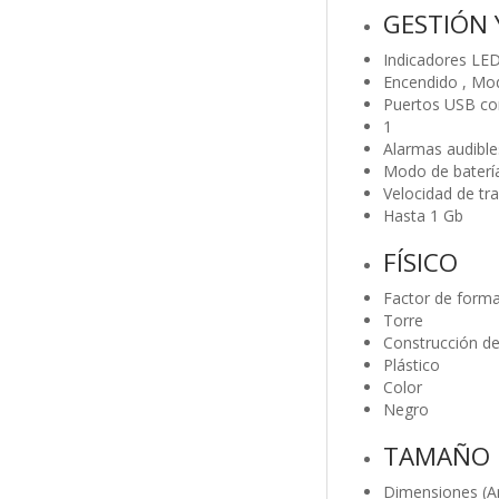
GESTIÓN
Indicadores LE
Encendido , Mod
Puertos USB co
1
Alarmas audible
Modo de batería 
Velocidad de tr
Hasta 1 Gb
FÍSICO
Factor de form
Torre
Construcción de
Plástico
Color
Negro
TAMAÑO F
Dimensiones (An