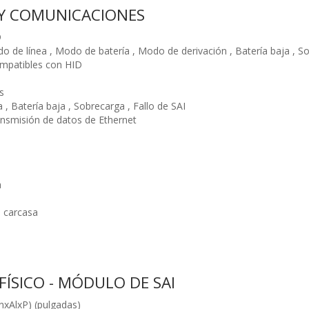
 Y COMUNICACIONES
D
o de línea , Modo de batería , Modo de derivación , Batería baja , So
mpatibles con HID
s
, Batería baja , Sobrecarga , Fallo de SAI
ansmisión de datos de Ethernet
a
 carcasa
ÍSICO - MÓDULO DE SAI
xAlxP) (pulgadas)