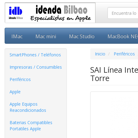
IMac
Mac mini
Mac Studio
MacBook N
Inicio
Periféricos
SmartPhones / Teléfonos
Impresoras / Consumibles
SAI Línea In
Torre
Periféricos
Apple
Apple Equipos
Reacondicionados
Baterias Compatibles
Portatiles Apple