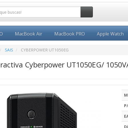
EO
MacBook Air
MacBook PRO
Apple Watch
SAIS
CYBERPOWER UT1050EG
teractiva Cyberpower UT1050EG/ 1050V
M
P
E
Di