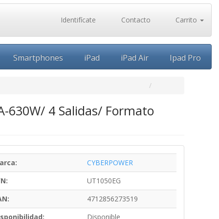
Identifícate
Contacto
Carrito
Smartphones
iPad
iPad Air
Ipad Pro
A-630W/ 4 Salidas/ Formato
arca:
CYBERPOWER
/N:
UT1050EG
AN:
4712856273519
sponibilidad:
Disponible