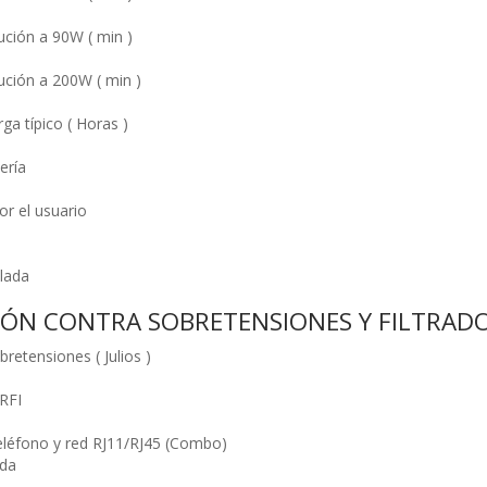
ción a 90W ( min )
ción a 200W ( min )
ga típico ( Horas )
ería
r el usuario
lada
ÓN CONTRA SOBRETENSIONES Y FILTRAD
retensiones ( Julios )
 RFI
eléfono y red RJ11/RJ45 (Combo)
ida