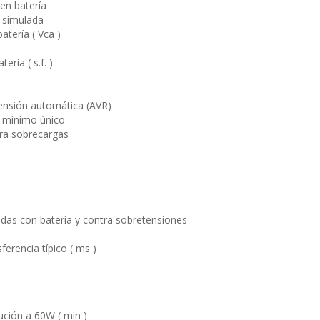
en batería
 simulada
atería ( Vca )
ería ( s.f. )
ensión automática (AVR)
 mínimo único
ra sobrecargas
gidas con batería y contra sobretensiones
erencia típico ( ms )
ción a 60W ( min )