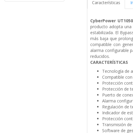
Características
I
CyberPower
UT105
producto adopta una t
estabilizada. El Byp
más baja que prolonga 
compatible con genera
alarma configurable p
reducidos.
CARACTERÍSTICAS
Tecnología de a
Compatible con
Protección cont
Protección de t
Puerto de cone
Alarma configur
Regulación de t
Indicador de e
Protección cont
Transmisión de 
Software de ge