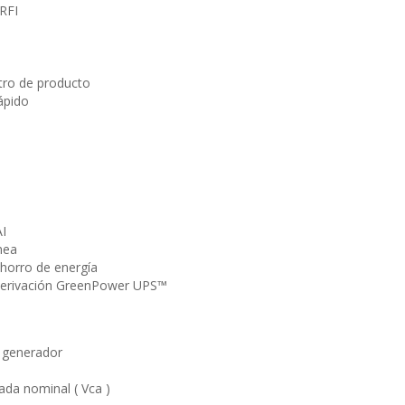
 RFI
stro de producto
ápido
I
ínea
horro de energía
derivación GreenPower UPS™
 generador
ada nominal ( Vca )