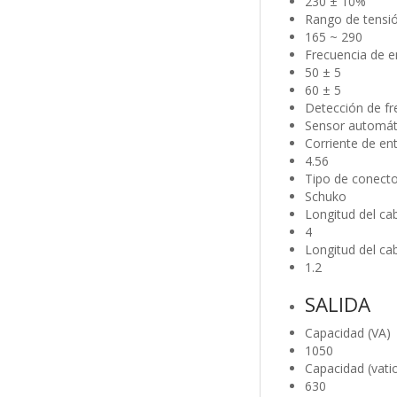
230 ± 10%
Rango de tensió
165 ~ 290
Frecuencia de ent
50 ± 5
60 ± 5
Detección de fr
Sensor automát
Corriente de ent
4.56
Tipo de conecto
Schuko
Longitud del cab
4
Longitud del ca
1.2
SALIDA
Capacidad (VA)
1050
Capacidad (vati
630