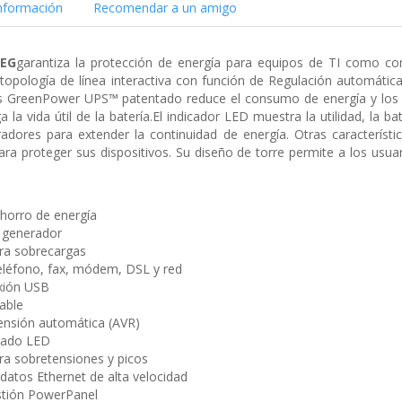
nformación
Recomendar a un amigo
0EG
garantiza la protección de energía para equipos de TI como co
opología de línea interactiva con función de Regulación automática
ass GreenPower UPS™ patentado reduce el consumo de energía y los
la vida útil de la batería.El indicador LED muestra la utilidad, la 
dores para extender la continuidad de energía. Otras característic
ara proteger sus dispositivos. Su diseño de torre permite a los usuar
horro de energía
 generador
ra sobrecargas
eléfono, fax, módem, DSL y red
xión USB
able
ensión automática (AVR)
stado LED
ra sobretensiones y picos
datos Ethernet de alta velocidad
stión PowerPanel