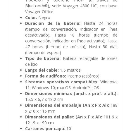
Bluetooth®), serie Voyager 4300 UC, con base
Voyager Office
Color:
Negro
Duración de la batería:
Hasta 24 horas
(tiempo de conversación, indicador en línea
desactivado); Hasta 18 horas (tiempo de
conversación, indicador en línea activado); Hasta
47 horas (tiempo de música); Hasta 50 días
(tiempo de espera)
Tipo de batería:
Batería recargable de iones
de litio
Largo del cable:
1,5 metros
Forma de audífono:
Interno (estéreo)
Sistemas operativos compatibles:
Windows
11; Windows 10; macOS; Android™; iOS
Dimensiones mínimas (anch. x prof. x alt.):
15,5 x 6,7 x 18,2 cm
Dimensiones del embalaje (An x F x Al):
188
x 210 x 115 mm
Dimensiones del pallet (An x F x Al):
101,6 x
121.9 x 190 cm
Cartones por capa:
10