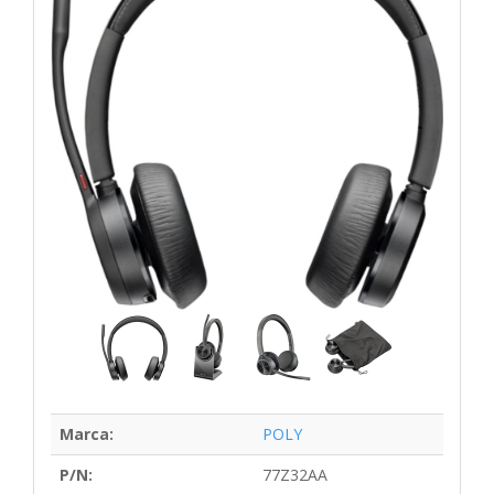
Marca:
POLY
P/N:
77Z32AA