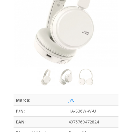
Marca:
JVC
P/N:
HA-S36W-W-U
EAN:
4975769472824