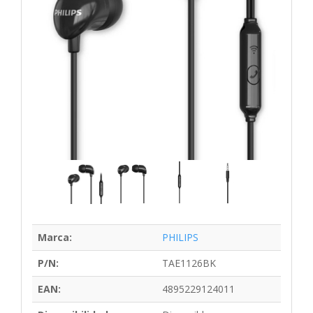
Marca:
PHILIPS
P/N:
TAE1126BK
EAN:
4895229124011