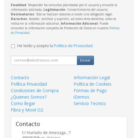
Finalidad
: Responder las consultas planteadas por el usuario y enviarle la
información solicitada;
Legitimación
: Consentimiento del usuario;
Destinatarios
: Solo se realizan cesiones si existe una obligación legal;
Derechos
: Acceder, rectificar y suprimir, así como otros derechos, como se
indica en la información adicional;
Información Adicional
: Puede
consultar la información completa de Protección de Datos en nuestra
Política
de Privacidad
.
He leído y acepto la
Política de Privacidad
.
Enviar
Contacto
Información Legal
Política Privacidad
Política de Cookies
Condiciones de Compra
Formas de Pago
¿Quienes Somos?
iDemos
Como llegar
Servicio Tecnico
Fibra y Movil O2
Contacto
C/ Hurtado de Amezaga , 7
48008
Bilbao
,
Vizcaya