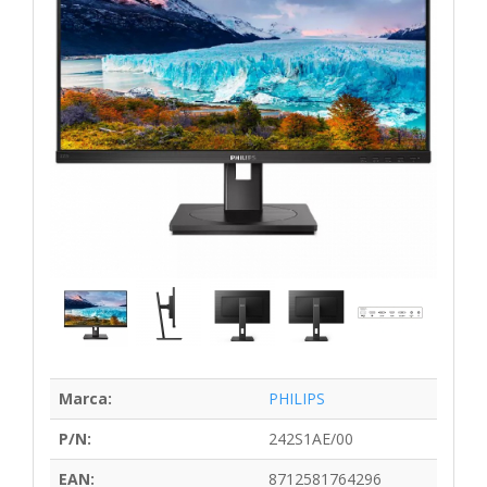
Marca:
PHILIPS
P/N:
242S1AE/00
EAN:
8712581764296