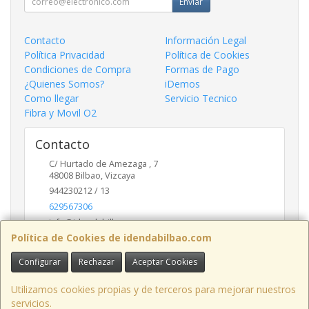
Enviar
Contacto
Información Legal
Política Privacidad
Política de Cookies
Condiciones de Compra
Formas de Pago
¿Quienes Somos?
iDemos
Como llegar
Servicio Tecnico
Fibra y Movil O2
Contacto
C/ Hurtado de Amezaga , 7
48008
Bilbao
,
Vizcaya
944230212 / 13
629567306
info@idendabilbao.com
Política de Cookies de idendabilbao.com
Configurar
Rechazar
Aceptar Cookies
Horario
Lunes viernes 10 - 14 y 16 - 20
Utilizamos cookies propias y de terceros para mejorar nuestros
servicios.