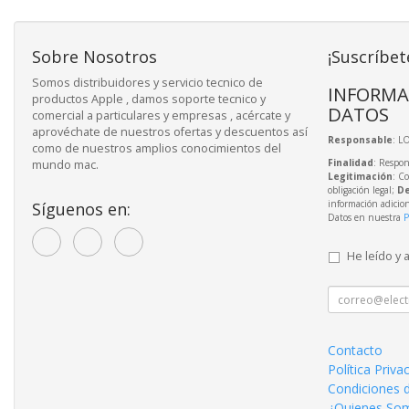
Sobre Nosotros
¡Suscríbet
Somos distribuidores y servicio tecnico de
INFORMA
productos Apple , damos soporte tecnico y
DATOS
comercial a particulares y empresas , acércate y
aprovéchate de nuestros ofertas y descuentos así
Responsable
: L
como de nuestros amplios conocimientos del
Finalidad
: Respon
mundo mac.
Legitimación
: C
obligación legal;
De
información adicio
Síguenos en:
Datos en nuestra
P
He leído y 
Contacto
Política Priva
Condiciones 
¿Quienes So