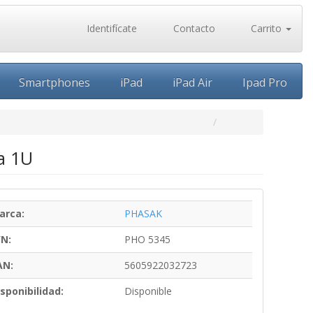
Identifícate
Contacto
Carrito
Smartphones
iPad
iPad Air
Ipad Pro
a 1U
arca:
PHASAK
/N:
PHO 5345
AN:
5605922032723
sponibilidad:
Disponible