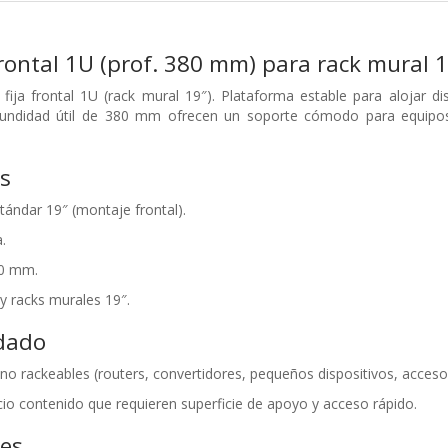
frontal 1U (prof. 380 mm) para rack mural 
ja frontal 1U (rack mural 19″). Plataforma estable para alojar dis
undidad útil de 380 mm ofrecen un soporte cómodo para equipos n
as
tándar 19″ (montaje frontal).
.
0 mm.
y racks murales 19″.
dado
no rackeables (routers, convertidores, pequeños dispositivos, accesor
cio contenido que requieren superficie de apoyo y acceso rápido.
nes