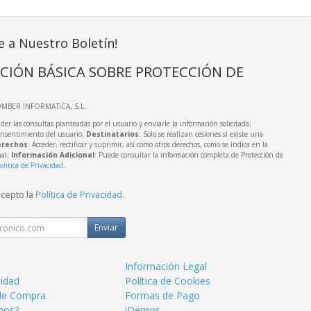
e a Nuestro Boletín!
CIÓN BÁSICA SOBRE PROTECCIÓN DE
OMBER INFORMATICA, S.L.
der las consultas planteadas por el usuario y enviarle la información solicitada;
onsentimiento del usuario;
Destinatarios
: Solo se realizan cesiones si existe una
rechos
: Acceder, rectificar y suprimir, así como otros derechos, como se indica en la
nal;
Información Adicional
: Puede consultar la información completa de Protección de
olítica de Privacidad
.
acepto la
Política de Privacidad
.
Enviar
Información Legal
cidad
Política de Cookies
de Compra
Formas de Pago
mos?
iDemos