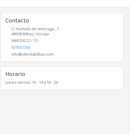
Contacto
C/ Hurtado de Amezaga , 7
48008
Bilbao
,
Vizcaya
944230212 / 13
629567306
info@idendabilbao.com
Horario
Lunes viernes 10 - 14 y 16 - 20