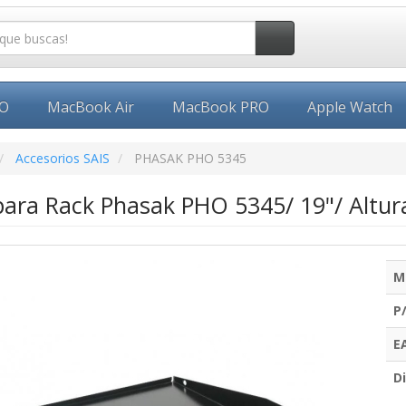
EO
MacBook Air
MacBook PRO
Apple Watch
Accesorios SAIS
PHASAK PHO 5345
 para Rack Phasak PHO 5345/ 19"/ Altur
M
P
E
Di