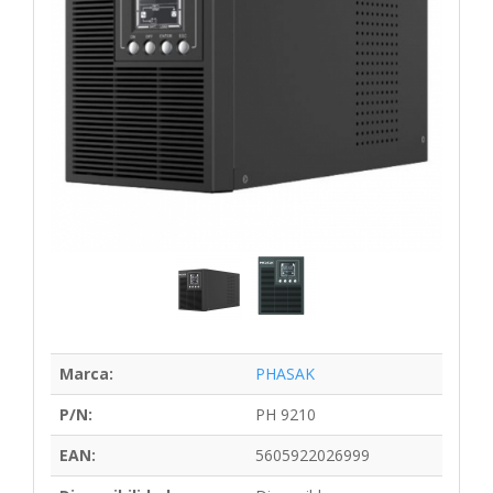
Marca:
PHASAK
P/N:
PH 9210
EAN:
5605922026999