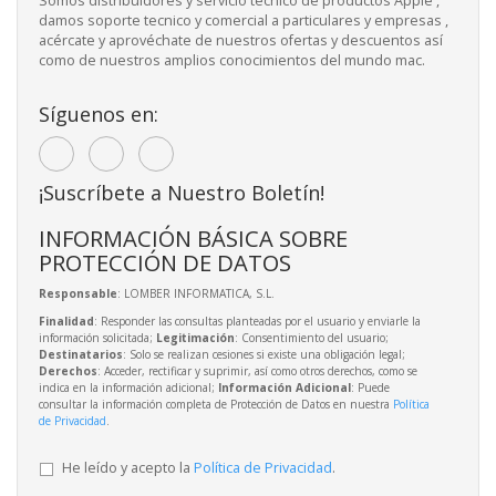
Somos distribuidores y servicio tecnico de productos Apple ,
damos soporte tecnico y comercial a particulares y empresas ,
acércate y aprovéchate de nuestros ofertas y descuentos así
como de nuestros amplios conocimientos del mundo mac.
Síguenos en:
¡Suscríbete a Nuestro Boletín!
INFORMACIÓN BÁSICA SOBRE
PROTECCIÓN DE DATOS
Responsable
: LOMBER INFORMATICA, S.L.
Finalidad
: Responder las consultas planteadas por el usuario y enviarle la
información solicitada;
Legitimación
: Consentimiento del usuario;
Destinatarios
: Solo se realizan cesiones si existe una obligación legal;
Derechos
: Acceder, rectificar y suprimir, así como otros derechos, como se
indica en la información adicional;
Información Adicional
: Puede
consultar la información completa de Protección de Datos en nuestra
Política
de Privacidad
.
He leído y acepto la
Política de Privacidad
.