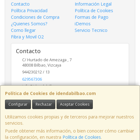
Contacto
Información Legal
Política Privacidad
Política de Cookies
Condiciones de Compra
Formas de Pago
¿Quienes Somos?
iDemos
Como llegar
Servicio Tecnico
Fibra y Movil O2
Contacto
C/ Hurtado de Amezaga , 7
48008
Bilbao
,
Vizcaya
944230212 / 13
629567306
info@idendabilbao.com
Política de Cookies de idendabilbao.com
Configurar
Rechazar
Aceptar Cookies
Horario
Lunes viernes 10 - 14 y 16 - 20
Utilizamos cookies propias y de terceros para mejorar nuestros
servicios.
Puede obtener más información, o bien conocer cómo cambiar
la configuración, en nuestra
Política de Cookies
.
, , , , España. - C.I.F.: B95652079 - Tfno: