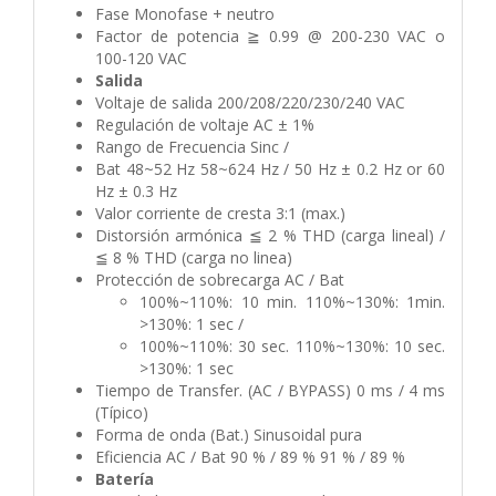
Fase Monofase + neutro
Factor de potencia ≧ 0.99 @ 200-230 VAC o
100-120 VAC
Salida
Voltaje de salida 200/208/220/230/240 VAC
Regulación de voltaje AC ± 1%
Rango de Frecuencia Sinc /
Bat 48~52 Hz 58~624 Hz / 50 Hz ± 0.2 Hz or 60
Hz ± 0.3 Hz
Valor corriente de cresta 3:1 (max.)
Distorsión armónica ≦ 2 % THD (carga lineal) /
≦ 8 % THD (carga no linea)
Protección de sobrecarga AC / Bat
100%~110%: 10 min. 110%~130%: 1min.
>130%: 1 sec /
100%~110%: 30 sec. 110%~130%: 10 sec.
>130%: 1 sec
Tiempo de Transfer. (AC / BYPASS) 0 ms / 4 ms
(Típico)
Forma de onda (Bat.) Sinusoidal pura
Eficiencia AC / Bat 90 % / 89 % 91 % / 89 %
Batería