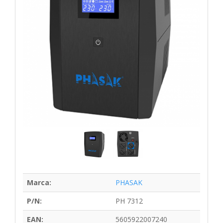
Marca:
PHASAK
P/N:
PH 7312
EAN:
5605922007240