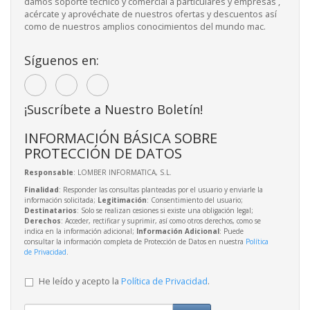
damos soporte tecnico y comercial a particulares y empresas ,
acércate y aprovéchate de nuestros ofertas y descuentos así
como de nuestros amplios conocimientos del mundo mac.
Síguenos en:
¡Suscríbete a Nuestro Boletín!
INFORMACIÓN BÁSICA SOBRE
PROTECCIÓN DE DATOS
Responsable
: LOMBER INFORMATICA, S.L.
Finalidad
: Responder las consultas planteadas por el usuario y enviarle la
información solicitada;
Legitimación
: Consentimiento del usuario;
Destinatarios
: Solo se realizan cesiones si existe una obligación legal;
Derechos
: Acceder, rectificar y suprimir, así como otros derechos, como se
indica en la información adicional;
Información Adicional
: Puede
consultar la información completa de Protección de Datos en nuestra
Política
de Privacidad
.
He leído y acepto la
Política de Privacidad
.