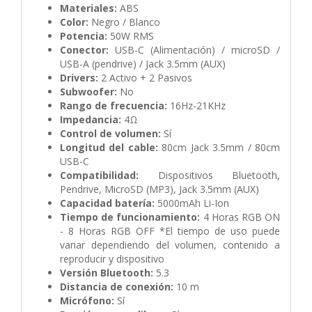
Materiales:
ABS
Color:
Negro / Blanco
Potencia:
50W RMS
Conector:
USB-C (Alimentación) / microSD /
USB-A (pendrive) / Jack 3.5mm (AUX)
Drivers:
2 Activo + 2 Pasivos
Subwoofer:
No
Rango de frecuencia:
16Hz-21KHz
Impedancia:
4Ω
Control de volumen:
Sí
Longitud del cable:
80cm Jack 3.5mm / 80cm
USB-C
Compatibilidad:
Dispositivos Bluetooth,
Pendrive, MicroSD (MP3), Jack 3.5mm (AUX)
Capacidad batería:
5000mAh Li-Ion
Tiempo de funcionamiento:
4 Horas RGB ON
- 8 Horas RGB OFF *El tiempo de uso puede
variar dependiendo del volumen, contenido a
reproducir y dispositivo
Versión Bluetooth:
5.3
Distancia de conexión:
10 m
Micrófono:
Sí