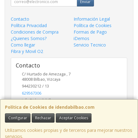
Enviar
Contacto
Información Legal
Política Privacidad
Política de Cookies
Condiciones de Compra
Formas de Pago
¿Quienes Somos?
iDemos
Como llegar
Servicio Tecnico
Fibra y Movil O2
Contacto
C/ Hurtado de Amezaga , 7
48008
Bilbao
,
Vizcaya
944230212 / 13
629567306
info@idendabilbao.com
Política de Cookies de idendabilbao.com
Configurar
Rechazar
Aceptar Cookies
Horario
Lunes viernes 10 - 14 y 16 - 20
Utilizamos cookies propias y de terceros para mejorar nuestros
servicios.