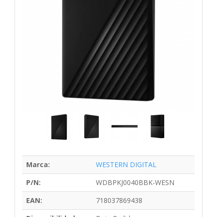
Marca:
WESTERN DIGITAL
P/N:
WDBPKJ0040BBK-WESN
EAN:
718037869438