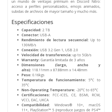
un mundo de ventajas prémium en Discord Nitro:
acceso a perfiles personalizados, emojis animados,
subidas de archivos de mayor tamaño y mucho más.
Especificaciones
Capacidad:
2 TB
Conector:
USB-A
Rendimiento de lectura secuencial:
Up to
130MB/s
Conexión:
USB 3.2 Gen 1,
USB 2.0
Velocidad de transferencia:
up to 5Gb/s
Warranty:
Garantía limitada de 3 años
Dimensiones (largo, ancho y
alto):
118.11mm x 87.88mm x 14.48mm
Peso:
0.16kgs
Temperatura de funcionamiento:
5°C to
35°C
Non-Operating Temperature:
-20°C to 65°C
Certificaciones:
FCC-ICES, CE, BSMI, RCM,
VCCI, EAC, UKCA
Compatibilidad:
Windows® 10+,
macOS
11+,
PlayStation™ 5 (reproduce juegos de PS4™