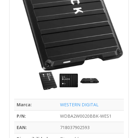
Marca:
WESTERN DIGITAL
P/N:
WDBA2W0020BBK-WES1
EAN:
718037902593