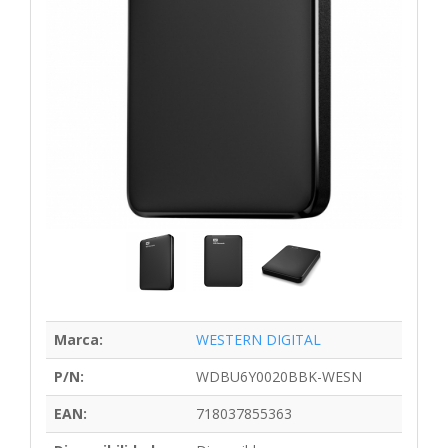
Marca:
WESTERN DIGITAL
P/N:
WDBU6Y0020BBK-WESN
EAN:
718037855363