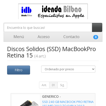
Menú
Acceso
Contacto
0
Discos Solidos (SSD) MacBookPro
Retina 15
(4 art.)
Filtro
Ant.
01
Sig.
GENERICO -
SSD 240 GB MACBOOK PRO RETINA
15" MID 2012 TO EARLY 2013