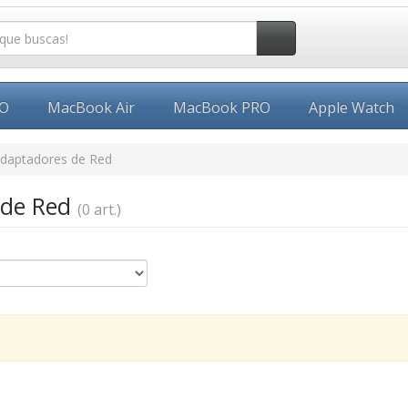
EO
MacBook Air
MacBook PRO
Apple Watch
daptadores de Red
 de Red
(0 art.)