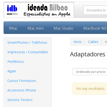
IMac
Mac mini
Mac Studio
MacBook N
Inicio
Cables
A
SmartPhones / Teléfonos
Impresoras / Consumibles
Adaptadores
Periféricos
Apple
Cursos Formacion
No hay resultados.
Accesorios iPhone
Servicio Tecnico