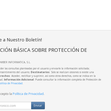
e a Nuestro Boletín!
CIÓN BÁSICA SOBRE PROTECCIÓN DE
OMBER INFORMATICA, S.L.
der las consultas planteadas por el usuario y enviarle la información solicitada;
onsentimiento del usuario;
Destinatarios
: Solo se realizan cesiones si existe una
rechos
: Acceder, rectificar y suprimir, así como otros derechos, como se indica en la
nal;
Información Adicional
: Puede consultar la información completa de Protección de
olítica de Privacidad
.
acepto la
Política de Privacidad
.
Enviar