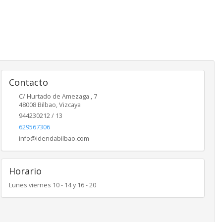
Contacto
C/ Hurtado de Amezaga , 7
48008
Bilbao
,
Vizcaya
944230212 / 13
629567306
info@idendabilbao.com
Horario
Lunes viernes 10 - 14 y 16 - 20