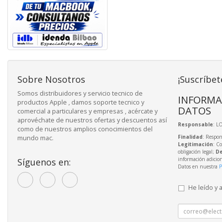
Sobre Nosotros
¡Suscríbet
Somos distribuidores y servicio tecnico de
INFORMA
productos Apple , damos soporte tecnico y
DATOS
comercial a particulares y empresas , acércate y
aprovéchate de nuestros ofertas y descuentos así
Responsable
: L
como de nuestros amplios conocimientos del
Finalidad
: Respon
mundo mac.
Legitimación
: C
obligación legal;
De
información adicio
Síguenos en:
Datos en nuestra
P
He leído y 