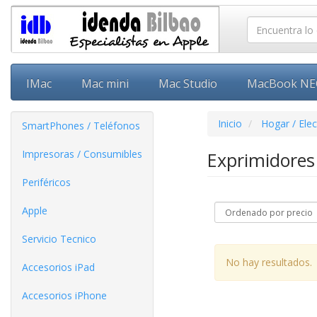
IMac
Mac mini
Mac Studio
MacBook N
Inicio
Hogar / Ele
SmartPhones / Teléfonos
Impresoras / Consumibles
Exprimidore
Periféricos
Apple
Servicio Tecnico
No hay resultados.
Accesorios iPad
Accesorios iPhone