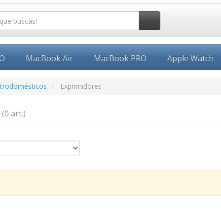
EO
MacBook Air
MacBook PRO
Apple Watch
ctrodomésticos
Exprimidores
s
(0 art.)