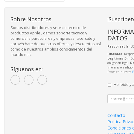
Sobre Nosotros
¡Suscríbet
Somos distribuidores y servicio tecnico de
INFORMA
productos Apple , damos soporte tecnico y
DATOS
comercial a particulares y empresas , acércate y
aprovéchate de nuestros ofertas y descuentos así
Responsable
: L
como de nuestros amplios conocimientos del
Finalidad
: Respon
mundo mac.
Legitimación
: C
obligación legal;
De
información adicio
Síguenos en:
Datos en nuestra
P
He leído y 
Contacto
Política Priva
Condiciones 