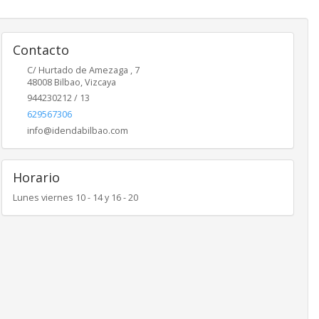
Contacto
C/ Hurtado de Amezaga , 7
48008
Bilbao
,
Vizcaya
944230212 / 13
629567306
info@idendabilbao.com
Horario
Lunes viernes 10 - 14 y 16 - 20