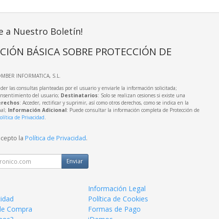
e a Nuestro Boletín!
CIÓN BÁSICA SOBRE PROTECCIÓN DE
OMBER INFORMATICA, S.L.
der las consultas planteadas por el usuario y enviarle la información solicitada;
onsentimiento del usuario;
Destinatarios
: Solo se realizan cesiones si existe una
rechos
: Acceder, rectificar y suprimir, así como otros derechos, como se indica en la
nal;
Información Adicional
: Puede consultar la información completa de Protección de
olítica de Privacidad
.
acepto la
Política de Privacidad
.
Enviar
Información Legal
cidad
Política de Cookies
de Compra
Formas de Pago