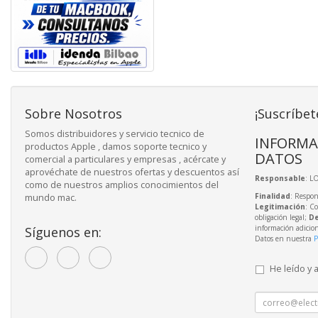
Sobre Nosotros
¡Suscríbet
Somos distribuidores y servicio tecnico de
INFORMA
productos Apple , damos soporte tecnico y
DATOS
comercial a particulares y empresas , acércate y
aprovéchate de nuestros ofertas y descuentos así
Responsable
: L
como de nuestros amplios conocimientos del
Finalidad
: Respon
mundo mac.
Legitimación
: C
obligación legal;
De
información adicio
Síguenos en:
Datos en nuestra
P
He leído y 