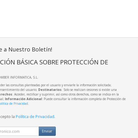
e a Nuestro Boletín!
CIÓN BÁSICA SOBRE PROTECCIÓN DE
OMBER INFORMATICA, S.L.
der las consultas planteadas por el usuario y enviarle la información solicitada;
onsentimiento del usuario;
Destinatarios
: Solo se realizan cesiones si existe una
rechos
: Acceder, rectificar y suprimir, así como otros derechos, como se indica en la
nal;
Información Adicional
: Puede consultar la información completa de Protección de
olítica de Privacidad
.
acepto la
Política de Privacidad
.
Enviar