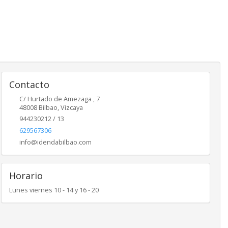
Contacto
C/ Hurtado de Amezaga , 7
48008
Bilbao
,
Vizcaya
944230212 / 13
629567306
info@idendabilbao.com
Horario
Lunes viernes 10 - 14 y 16 - 20