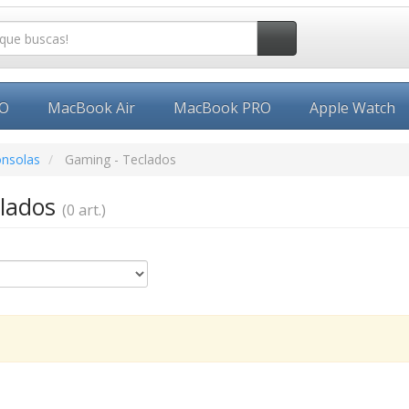
EO
MacBook Air
MacBook PRO
Apple Watch
onsolas
Gaming - Teclados
clados
(0 art.)