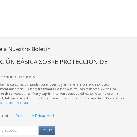
e a Nuestro Boletín!
CIÓN BÁSICA SOBRE PROTECCIÓN DE
OMBER INFORMATICA, S.L.
der las consultas planteadas por el usuario y enviarle la información solicitada;
onsentimiento del usuario;
Destinatarios
: Solo se realizan cesiones si existe una
rechos
: Acceder, rectificar y suprimir, así como otros derechos, como se indica en la
nal;
Información Adicional
: Puede consultar la información completa de Protección de
olítica de Privacidad
.
acepto la
Política de Privacidad
.
Enviar