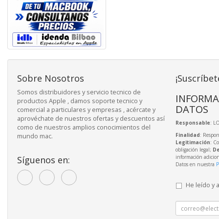
Sobre Nosotros
¡Suscríbet
Somos distribuidores y servicio tecnico de
INFORMA
productos Apple , damos soporte tecnico y
DATOS
comercial a particulares y empresas , acércate y
aprovéchate de nuestros ofertas y descuentos así
Responsable
: L
como de nuestros amplios conocimientos del
Finalidad
: Respon
mundo mac.
Legitimación
: C
obligación legal;
De
información adicio
Síguenos en:
Datos en nuestra
P
He leído y 