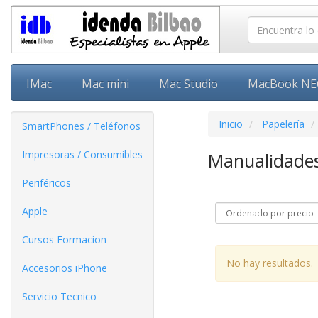
IMac
Mac mini
Mac Studio
MacBook N
Inicio
Papelería
SmartPhones / Teléfonos
Impresoras / Consumibles
Manualidade
Periféricos
Apple
Cursos Formacion
No hay resultados.
Accesorios iPhone
Servicio Tecnico