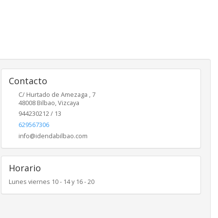
Contacto
C/ Hurtado de Amezaga , 7
48008
Bilbao
,
Vizcaya
944230212 / 13
629567306
info@idendabilbao.com
Horario
Lunes viernes 10 - 14 y 16 - 20