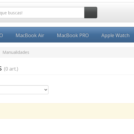
EO
MacBook Air
MacBook PRO
Apple Watch
Manualidades
s
(0 art.)