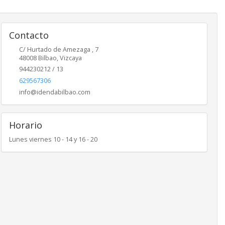
Contacto
C/ Hurtado de Amezaga , 7
48008
Bilbao
,
Vizcaya
944230212 / 13
629567306
info@idendabilbao.com
Horario
Lunes viernes 10 - 14 y 16 - 20