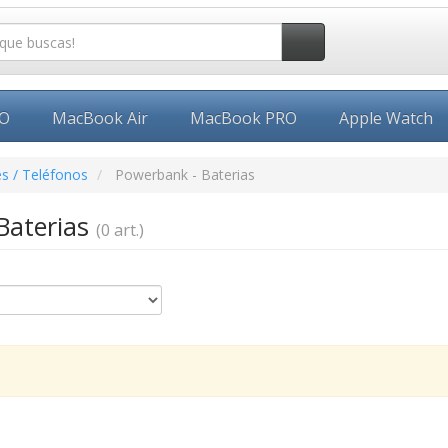
EO
MacBook Air
MacBook PRO
Apple Watch
s / Teléfonos
Powerbank - Baterias
Baterias
(0 art.)