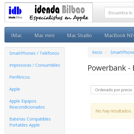
IMac
Mac mini
Mac Studio
MacBook N
Inicio
SmartPhone
SmartPhones / Teléfonos
Impresoras / Consumibles
Powerbank - 
Periféricos
Apple
Apple Equipos
Reacondicionados
No hay resultados.
Baterias Compatibles
Portatiles Apple