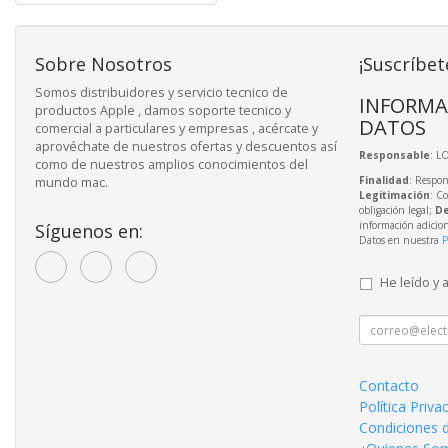
Sobre Nosotros
¡Suscríbet
Somos distribuidores y servicio tecnico de
INFORMA
productos Apple , damos soporte tecnico y
DATOS
comercial a particulares y empresas , acércate y
aprovéchate de nuestros ofertas y descuentos así
Responsable
: L
como de nuestros amplios conocimientos del
Finalidad
: Respon
mundo mac.
Legitimación
: C
obligación legal;
De
información adicio
Síguenos en:
Datos en nuestra
P
He leído y 
Contacto
Política Priva
Condiciones 