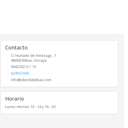
Contacto
C/ Hurtado de Amezaga , 7
48008
Bilbao
,
Vizcaya
944230212 / 13
629567306
info@idendabilbao.com
Horario
Lunes viernes 10 - 14 y 16 - 20