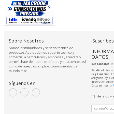
Sobre Nosotros
¡Suscríbet
Somos distribuidores y servicio tecnico de
INFORMA
productos Apple , damos soporte tecnico y
DATOS
comercial a particulares y empresas , acércate y
aprovéchate de nuestros ofertas y descuentos así
Responsable
: L
como de nuestros amplios conocimientos del
Finalidad
: Respon
mundo mac.
Legitimación
: C
obligación legal;
De
información adicio
Síguenos en:
Datos en nuestra
P
He leído y 