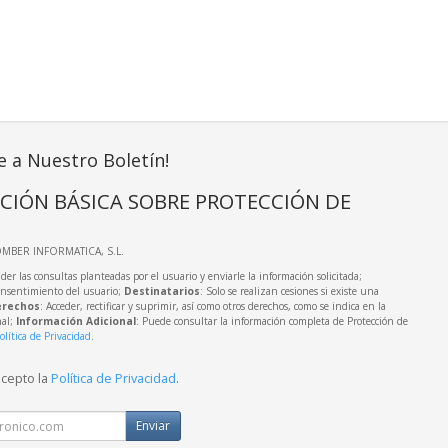
e a Nuestro Boletín!
CIÓN BÁSICA SOBRE PROTECCIÓN DE
OMBER INFORMATICA, S.L.
der las consultas planteadas por el usuario y enviarle la información solicitada;
onsentimiento del usuario;
Destinatarios
: Solo se realizan cesiones si existe una
rechos
: Acceder, rectificar y suprimir, así como otros derechos, como se indica en la
nal;
Información Adicional
: Puede consultar la información completa de Protección de
olítica de Privacidad
.
acepto la
Política de Privacidad
.
Enviar