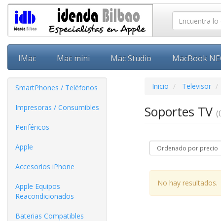
IMac
Mac mini
Mac Studio
MacBook N
Inicio
Televisor
SmartPhones / Teléfonos
Impresoras / Consumibles
Soportes TV
(
Periféricos
Apple
Accesorios iPhone
No hay resultados.
Apple Equipos
Reacondicionados
Baterias Compatibles