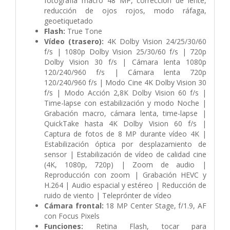
fotografía macro 48 MP, corrección de lente,
reducción de ojos rojos, modo ráfaga,
geoetiquetado
Flash:
True Tone
Vídeo (trasero):
4K Dolby Vision 24/25/30/60
f/s | 1080p Dolby Vision 25/30/60 f/s | 720p
Dolby Vision 30 f/s | Cámara lenta 1080p
120/240/960 f/s | Cámara lenta 720p
120/240/960 f/s | Modo Cine 4K Dolby Vision 30
f/s | Modo Acción 2,8K Dolby Vision 60 f/s |
Time-lapse con estabilización y modo Noche |
Grabación macro, cámara lenta, time-lapse |
QuickTake hasta 4K Dolby Vision 60 f/s |
Captura de fotos de 8 MP durante vídeo 4K |
Estabilización óptica por desplazamiento de
sensor | Estabilización de vídeo de calidad cine
(4K, 1080p, 720p) | Zoom de audio |
Reproducción con zoom | Grabación HEVC y
H.264 | Audio espacial y estéreo | Reducción de
ruido de viento | Teleprónter de vídeo
Cámara frontal:
18 MP Center Stage, f/1.9, AF
con Focus Pixels
Funciones:
Retina Flash, tocar para