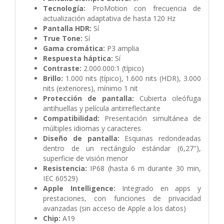
Tecnología:
ProMotion con frecuencia de
actualización adaptativa de hasta 120 Hz
Pantalla HDR:
Sí
True Tone:
Sí
Gama cromática:
P3 amplia
Respuesta háptica:
Sí
Contraste:
2.000.000:1 (típico)
Brillo:
1.000 nits (típico), 1.600 nits (HDR), 3.000
nits (exteriores), mínimo 1 nit
Protección de pantalla:
Cubierta oleófuga
antihuellas y película antirreflectante
Compatibilidad:
Presentación simultánea de
múltiples idiomas y caracteres
Diseño de pantalla:
Esquinas redondeadas
dentro de un rectángulo estándar (6,27"),
superficie de visión menor
Resistencia:
IP68 (hasta 6 m durante 30 min,
IEC 60529)
Apple Intelligence:
Integrado en apps y
prestaciones, con funciones de privacidad
avanzadas (sin acceso de Apple a los datos)
Chip:
A19