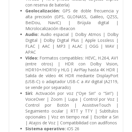
con reserva de batería)
Geolocalización:
GPS de doble frecuencia y
alta precisión (GPS, GLONASS, Galileo, QZSS,
BeiDou, NavIC) | Brújula digital |
Microlocalización iBeacon
Audio:
Audio espacial | Dolby Atmos | Dolby
Digital | Dolby Digital Plus | Apple Lossless |
FLAC | AAC | MP3 | ALAC | OGG | WAV |
APAC
Vídeo:
Formatos compatibles: HEVC, H.264, AV1
(entre otros) | HDR con Dolby Vision,
HDR10+/HDR10 y HLG | AirPlay hasta 4K HDR |
Salida de vídeo 4K HDR mediante DisplayPort
(USB-C) o adaptador USB-C a AV digital (A2119,
se vende por separado)
Siri:
Activación por voz (“Oye Siri” o “Siri”) |
VoiceOver | Zoom | Lupa | Control por Voz |
Control por Botón | AssistiveTouch |
Seguimiento ocular | RTT y TTY | Subtítulos
opcionales | Voz en tiempo real | Escribir a Siri
| Atajos de Voz | Compatibilidad con audífonos
Sistema operativo:
iOS 26