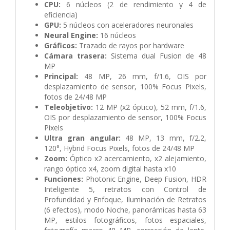
CPU:
6 núcleos (2 de rendimiento y 4 de
eficiencia)
GPU:
5 núcleos con aceleradores neuronales
Neural Engine:
16 núcleos
Gráficos:
Trazado de rayos por hardware
Cámara trasera:
Sistema dual Fusion de 48
MP
Principal:
48 MP, 26 mm, f/1.6, OIS por
desplazamiento de sensor, 100% Focus Pixels,
fotos de 24/48 MP
Teleobjetivo:
12 MP (x2 óptico), 52 mm, f/1.6,
OIS por desplazamiento de sensor, 100% Focus
Pixels
Ultra gran angular:
48 MP, 13 mm, f/2.2,
120°, Hybrid Focus Pixels, fotos de 24/48 MP
Zoom:
Óptico x2 acercamiento, x2 alejamiento,
rango óptico x4, zoom digital hasta x10
Funciones:
Photonic Engine, Deep Fusion, HDR
Inteligente 5, retratos con Control de
Profundidad y Enfoque, Iluminación de Retratos
(6 efectos), modo Noche, panorámicas hasta 63
MP, estilos fotográficos, fotos espaciales,