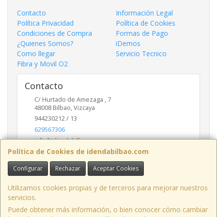
Contacto
Información Legal
Política Privacidad
Política de Cookies
Condiciones de Compra
Formas de Pago
¿Quienes Somos?
iDemos
Como llegar
Servicio Tecnico
Fibra y Movil O2
Contacto
C/ Hurtado de Amezaga , 7
48008
Bilbao
,
Vizcaya
944230212 / 13
629567306
info@idendabilbao.com
Política de Cookies de idendabilbao.com
Configurar
Rechazar
Aceptar Cookies
Horario
Lunes viernes 10 - 14 y 16 - 20
Utilizamos cookies propias y de terceros para mejorar nuestros
servicios.
Puede obtener más información, o bien conocer cómo cambiar