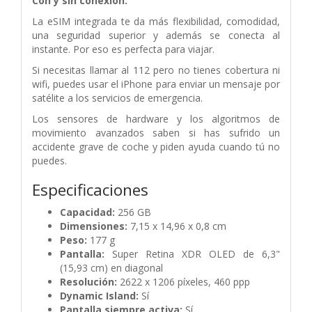
Con y sin conexión.
La eSIM integrada te da más flexibilidad, comodidad,
una seguridad superior y además se conecta al
instante. Por eso es perfecta para viajar.
Si necesitas llamar al 112 pero no tienes cobertura ni
wifi, puedes usar el iPhone para enviar un mensaje por
satélite a los servicios de emergencia.
Los sensores de hardware y los algoritmos de
movimiento avanzados saben si has sufrido un
accidente grave de coche y piden ayuda cuando tú no
puedes.
Especificaciones
Capacidad:
256 GB
Dimensiones:
7,15 x 14,96 x 0,8 cm
Peso:
177 g
Pantalla:
Super Retina XDR OLED de 6,3"
(15,93 cm) en diagonal
Resolución:
2622 x 1206 píxeles, 460 ppp
Dynamic Island:
Sí
Pantalla siempre activa:
Sí