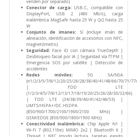
venden por separado)
Conector de carga:
USB-C, compatible con
DisplayPort, USB 2 (480 Mb/s), carga
inalámbrica MagSafe hasta 25 W y Qi2 hasta 25
W
Conjunto de imanes:
Sí (incluye imán de
alineación, identificación de accesorios con NFC,
magnetómetro)
Seguridad:
Face ID con cámara TrueDepth |
Desbloqueo facial por IA | Seguridad vía fTPM |
Emergencia SOS por satélite | Detección de
accidentes
Redes móviles:
5G SA/NSA
(n1/2/3/5/7/8/12/20/25/26/28/38/40/41/48/66/70/71/77
| FDD LTE
(1/2/3/4/5/7/8/12/13/17/18/19/20/25/26/28/30/32/66)
| TDD LTE (34/38/39/40/41/42/48/53) |
UMTS/HSPA+/DC-HSDPA
(850/900/1700/2100/1900/2100 MHz) |
GSM/EDGE (850/900/1800/1900 MHz)
Conectividad inalámbrica:
Chip Apple N1 |
Wi-Fi 7 (802.11be) MIMO 2x2 | Bluetooth 6 |
Thread | NFC (modo lectura, tarjetas exprés