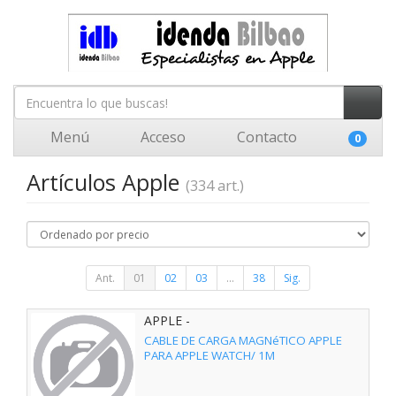
Menú
Acceso
Contacto
0
Artículos Apple
(334 art.)
Ant.
01
02
03
...
38
Sig.
APPLE -
CABLE DE CARGA MAGNéTICO APPLE PARA APPLE WATCH/ 1M