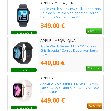
APPLE - MEPJ4QL/A
Apple Watch SE3/ GPS/ Cellular/ 44mm/
Caja de Aluminio Medianoche/ Correa
Deportiva Medianoche M/L
349,00 €
Comprar
Portes Gratis
APPLE - MEQW4QL/A
Apple Watch Series 11/ GPS/ 42mm/
Gris Espacial/ Correa Deportiva Negra
(S/M)
449,00 €
Comprar
Portes Gratis
APPLE -
APPLE WATCH SERIES 11/ GPS/ 42MM/
ORO ROSA/ CORREA DEPORTIVA ROSA
RUBOR (M/L)
449,00 €
Avísame
Portes Gratis