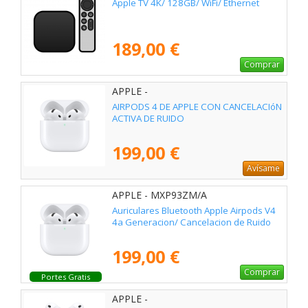
Apple TV 4K/ 128GB/ WiFi/ Ethernet
189,00 €
Comprar
APPLE -
AIRPODS 4 DE APPLE CON CANCELACIóN
ACTIVA DE RUIDO
199,00 €
Avísame
APPLE - MXP93ZM/A
Auriculares Bluetooth Apple Airpods V4
4a Generacion/ Cancelacion de Ruido
199,00 €
Comprar
Portes Gratis
APPLE -