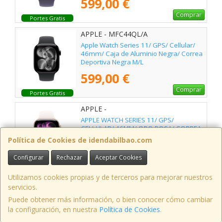
599,00 €
Comprar
Portes Gratis
APPLE - MFC44QL/A
Apple Watch Series 11/ GPS/ Cellular/
46mm/ Caja de Aluminio Negra/ Correa
Deportiva Negra M/L
599,00 €
Comprar
Portes Gratis
APPLE -
APPLE WATCH SERIES 11/ GPS/
CELLULAR/ 46MM/ ORO ROSA/ CORREA
DEPORTIVA ROSA RUBOR M/L
Política de Cookies de idendabilbao.com
599,00 €
Configurar
Rechazar
Aceptar Cookies
Avísame
Portes Gratis
Utilizamos cookies propias y de terceros para mejorar nuestros
APPLE - MD4J4TY/A
servicios.
Apple iPad 2025 11th Wifi/ A16 Bionic/
Puede obtener más información, o bien conocer cómo cambiar
256GB/ Amarillo
la configuración, en nuestra
Política de Cookies
.