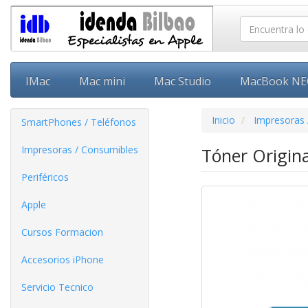
IMac
Mac mini
Mac Studio
MacBook N
Inicio
Impresoras 
SmartPhones / Teléfonos
Impresoras / Consumibles
Tóner Origin
Periféricos
Apple
Cursos Formacion
Accesorios iPhone
Servicio Tecnico