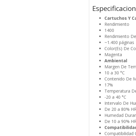
Especificacio
Cartuchos Y C
Rendimiento
1400
Rendimiento De 
~1.400 páginas
Color(Es) De C
Magenta
Ambiental
Margen De Temp
10 a 30 °C
Contenido De Ma
17%
Temperatura De
-20 a 40 °C
Intervalo De H
De 20 a 80% H
Humedad Duran
De 10 a 90% H
Compatibilida
Compatibilidad