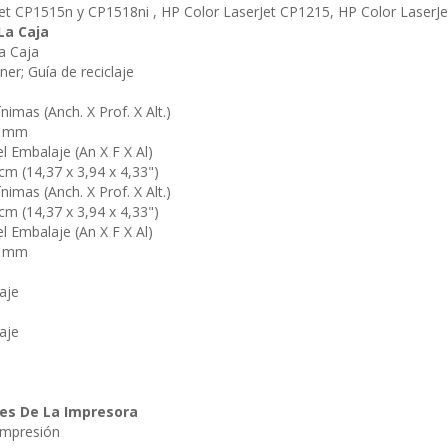
Jet CP1515n y CP1518ni , HP Color LaserJet CP1215, HP Color Laser
La Caja
a Caja
er; Guía de reciclaje
imas (Anch. X Prof. X Alt.)
0 mm
 Embalaje (An X F X Al)
cm (14,37 x 3,94 x 4,33")
imas (Anch. X Prof. X Alt.)
cm (14,37 x 3,94 x 4,33")
 Embalaje (An X F X Al)
0 mm
aje
aje
nes De La Impresora
Impresión