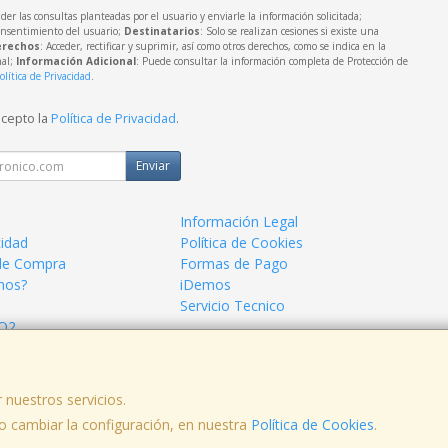
der las consultas planteadas por el usuario y enviarle la información solicitada;
onsentimiento del usuario;
Destinatarios
: Solo se realizan cesiones si existe una
rechos
: Acceder, rectificar y suprimir, así como otros derechos, como se indica en la
nal;
Información Adicional
: Puede consultar la información completa de Protección de
olítica de Privacidad
.
acepto la
Política de Privacidad
.
Enviar
Información Legal
cidad
Política de Cookies
de Compra
Formas de Pago
mos?
iDemos
Servicio Tecnico
 O2
 nuestros servicios.
 cambiar la configuración, en nuestra
Política de Cookies
.
, , , , España. - C.I.F.: B95652079 - Tfno: