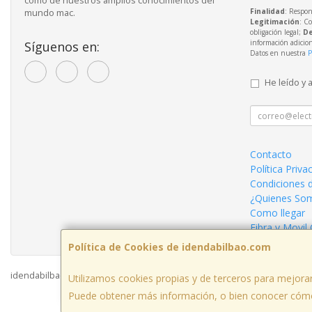
como de nuestros amplios conocimientos del
Finalidad
: Respon
mundo mac.
Legitimación
: C
obligación legal;
De
información adicio
Síguenos en:
Datos en nuestra
P
He leído y 
Contacto
Política Priva
Condiciones 
¿Quienes So
Como llegar
Fibra y Movil
Política de Cookies de idendabilbao.com
idendabilbao.com © 2026
Utilizamos cookies propias y de terceros para mejorar
Puede obtener más información, o bien conocer cómo