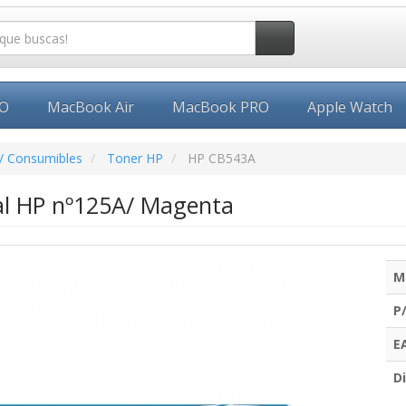
EO
MacBook Air
MacBook PRO
Apple Watch
/ Consumibles
Toner HP
HP CB543A
al HP nº125A/ Magenta
M
P
E
Di