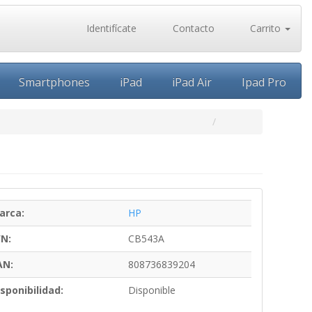
Identifícate
Contacto
Carrito
Smartphones
iPad
iPad Air
Ipad Pro
arca:
HP
/N:
CB543A
AN:
808736839204
sponibilidad:
Disponible