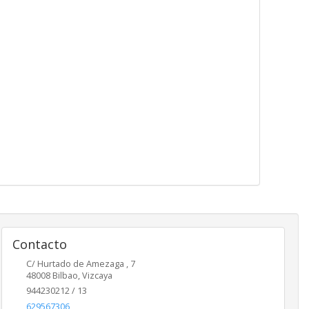
Contacto
C/ Hurtado de Amezaga , 7
48008
Bilbao
,
Vizcaya
944230212 / 13
629567306