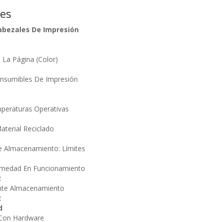
nes
abezales De Impresión
La Página (Color)
onsumibles De Impresión
eraturas Operativas
terial Reciclado
 Almacenamiento: Límites
umedad En Funcionamiento
R
te Almacenamiento
R
d
 Con Hardware