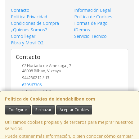
Contacto
Información Legal
Política Privacidad
Política de Cookies
Condiciones de Compra
Formas de Pago
¿Quienes Somos?
iDemos
Como llegar
Servicio Tecnico
Fibra y Movil O2
Contacto
C/ Hurtado de Amezaga , 7
48008
Bilbao
,
Vizcaya
944230212 / 13
629567306
info@idendabilbao.com
Política de Cookies de idendabilbao.com
Configurar
Rechazar
Aceptar Cookies
Horario
Lunes viernes 10 - 14 y 16 - 20
Utilizamos cookies propias y de terceros para mejorar nuestros
servicios.
Puede obtener más información, o bien conocer cómo cambiar