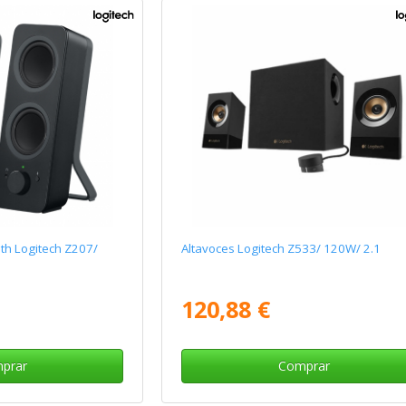
th Logitech Z207/
Altavoces Logitech Z533/ 120W/ 2.1
120,88 €
prar
Comprar