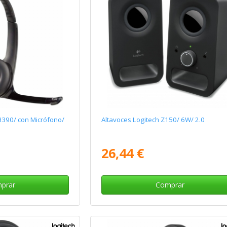
H390/ con Micrófono/
Altavoces Logitech Z150/ 6W/ 2.0
26,44 €
prar
Comprar