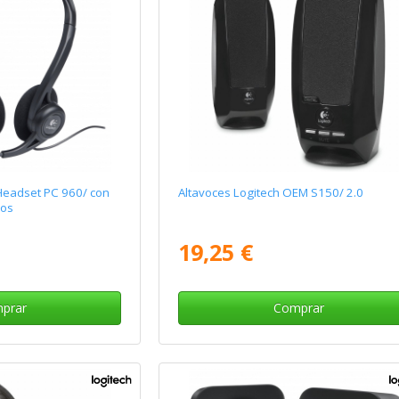
 Headset PC 960/ con
Altavoces Logitech OEM S150/ 2.0
ros
19,25 €
prar
Comprar