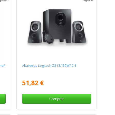
ono/
Altavoces Logitech Z313/ 50W/ 2.1
51,82 €
Comprar