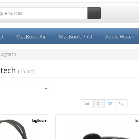
EO
MacBook Air
MacBook PRO
Apple Watch
Logitech
itech
(15 art.)
Ant.
01
02
Sig.