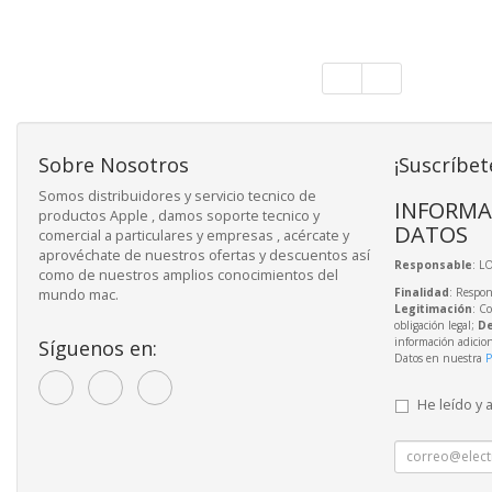
Sobre Nosotros
¡Suscríbet
Somos distribuidores y servicio tecnico de
INFORMA
productos Apple , damos soporte tecnico y
DATOS
comercial a particulares y empresas , acércate y
aprovéchate de nuestros ofertas y descuentos así
Responsable
: L
como de nuestros amplios conocimientos del
Finalidad
: Respon
mundo mac.
Legitimación
: C
obligación legal;
De
información adicio
Síguenos en:
Datos en nuestra
P
He leído y 