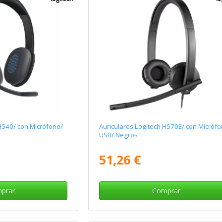
H540/ con Micrófono/
Auriculares Logitech H570E/ con Micróf
USB/ Negros
51,26 €
prar
Comprar