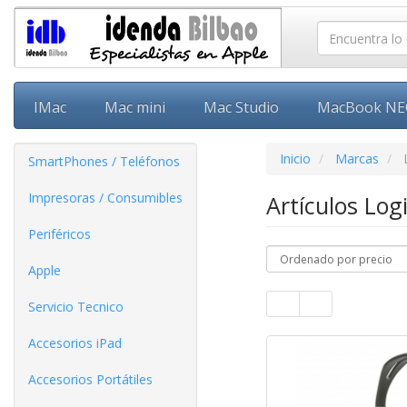
IMac
Mac mini
Mac Studio
MacBook N
Inicio
Marcas
SmartPhones / Teléfonos
Impresoras / Consumibles
Artículos Log
Periféricos
Apple
Servicio Tecnico
Accesorios iPad
Accesorios Portátiles