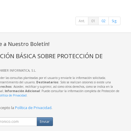
Ant.
01
02
Sig.
e a Nuestro Boletín!
CIÓN BÁSICA SOBRE PROTECCIÓN DE
OMBER INFORMATICA, S.L.
der las consultas planteadas por el usuario y enviarle la información solicitada;
onsentimiento del usuario;
Destinatarios
: Solo se realizan cesiones si existe una
rechos
: Acceder, rectificar y suprimir, así como otros derechos, como se indica en la
nal;
Información Adicional
: Puede consultar la información completa de Protección de
olítica de Privacidad
.
acepto la
Política de Privacidad
.
Enviar