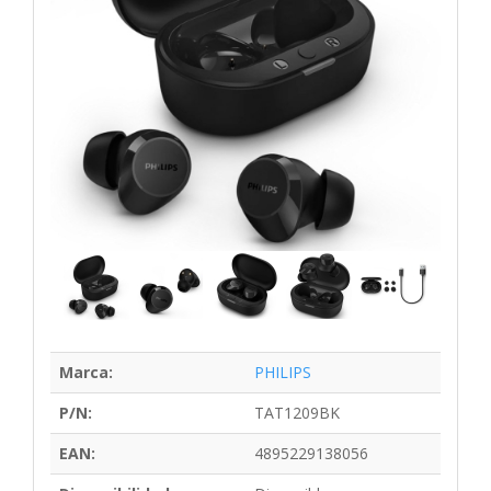
Marca:
PHILIPS
P/N:
TAT1209BK
EAN:
4895229138056