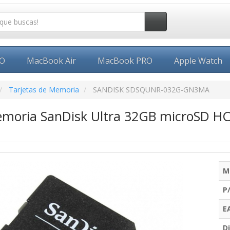
EO
MacBook Air
MacBook PRO
Apple Watch
Tarjetas de Memoria
SANDISK SDSQUNR-032G-GN3MA
emoria SanDisk Ultra 32GB microSD HC
M
P
E
Di