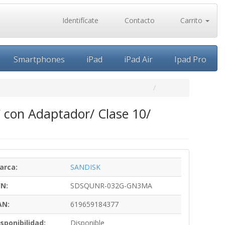
Identifícate
Contacto
Carrito
Smartphones
iPad
iPad Air
Ipad Pro
 con Adaptador/ Clase 10/
arca:
SANDISK
/N:
SDSQUNR-032G-GN3MA
AN:
619659184377
sponibilidad:
Disponible