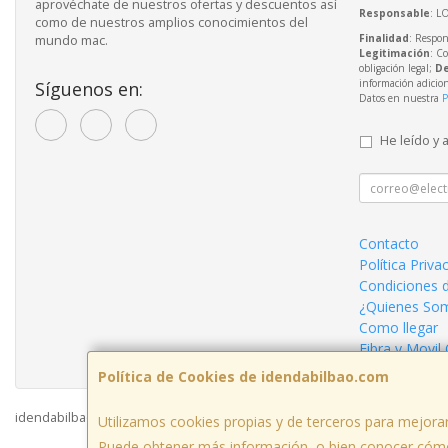
aprovéchate de nuestros ofertas y descuentos así
Responsable
: L
como de nuestros amplios conocimientos del
Finalidad
: Respon
mundo mac.
Legitimación
: C
obligación legal;
De
información adicio
Síguenos en:
Datos en nuestra
P
He leído y 
Contacto
Política Priva
Condiciones 
¿Quienes So
Como llegar
Fibra y Movil
Política de Cookies de idendabilbao.com
idendabilbao.com © 2026
Utilizamos cookies propias y de terceros para mejorar
Puede obtener más información, o bien conocer cómo