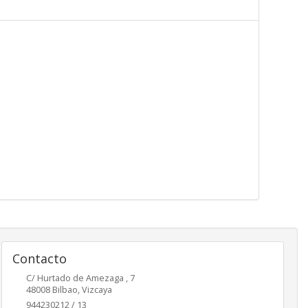
D
Contacto
C/ Hurtado de Amezaga , 7
48008
Bilbao
,
Vizcaya
944230212 / 13