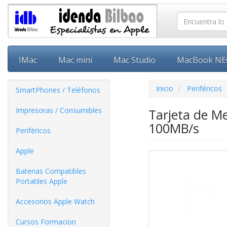
IMac
Mac mini
Mac Studio
MacBook N
Inicio
Periféricos
SmartPhones / Teléfonos
Impresoras / Consumibles
Tarjeta de M
100MB/s
Periféricos
Apple
Baterias Compatibles
Portatiles Apple
Accesorios Apple Watch
Cursos Formacion