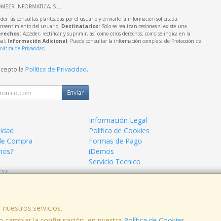
OMBER INFORMATICA, S.L.
der las consultas planteadas por el usuario y enviarle la información solicitada;
onsentimiento del usuario;
Destinatarios
: Solo se realizan cesiones si existe una
rechos
: Acceder, rectificar y suprimir, así como otros derechos, como se indica en la
nal;
Información Adicional
: Puede consultar la información completa de Protección de
olítica de Privacidad
.
acepto la
Política de Privacidad
.
Enviar
Información Legal
cidad
Política de Cookies
de Compra
Formas de Pago
mos?
iDemos
Servicio Tecnico
 O2
 nuestros servicios.
 cambiar la configuración, en nuestra
Política de Cookies
.
, , , , España. - C.I.F.: B95652079 - Tfno: