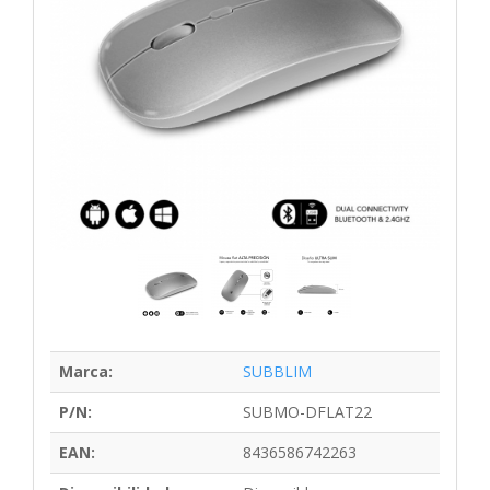
Marca:
SUBBLIM
P/N:
SUBMO-DFLAT22
EAN:
8436586742263